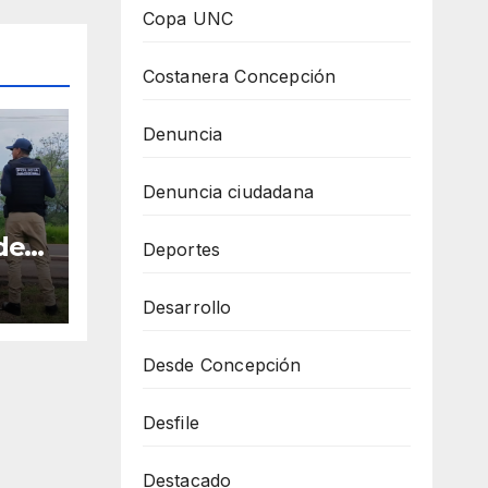
Copa UNC
Costanera Concepción
Denuncia
Denuncia ciudadana
den
Deportes
un
o
Desarrollo
Desde Concepción
Desfile
Destacado