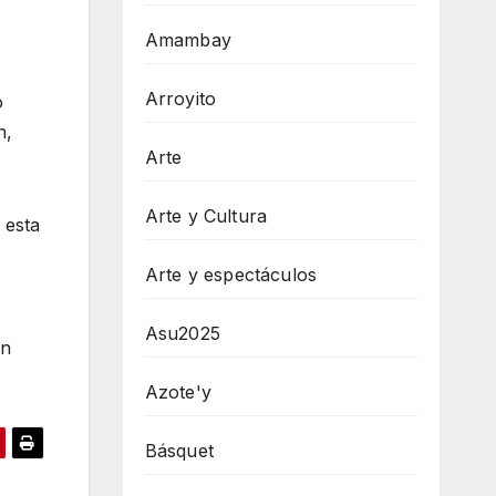
Amambay
Arroyito
o
n,
Arte
Arte y Cultura
 esta
Arte y espectáculos
Asu2025
én
Azote'y
Básquet