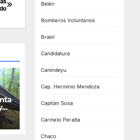
ras
Belén
ado
Bomberos Voluntarios
Brasil
Candidatura
Canindeyu
Cap. Herminio Mendoza
nta
Capitán Sosa
y
98
Carmelo Peralta
Chaco