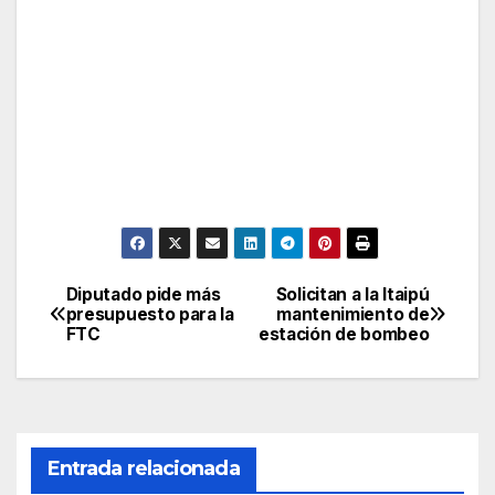
Diputado pide más
Solicitan a la Itaipú
Navegación
presupuesto para la
mantenimiento de
FTC
estación de bombeo
de
entradas
Entrada relacionada