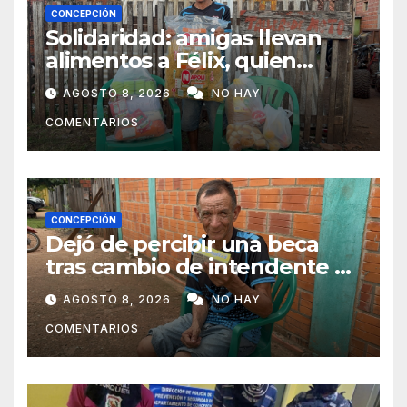
CONCEPCIÓN
Solidaridad: amigas llevan
alimentos a Félix, quien
ahora vende caramelos para
AGOSTO 8, 2026
NO HAY
subsistir
COMENTARIOS
CONCEPCIÓN
Dejó de percibir una beca
tras cambio de intendente y
ahora vende caramelos para
AGOSTO 8, 2026
NO HAY
subsistir
COMENTARIOS