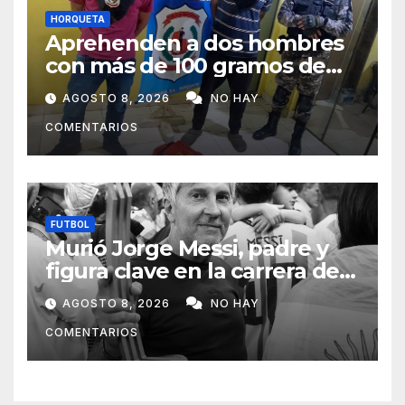
HORQUETA
Aprehenden a dos hombres
con más de 100 gramos de
supuesta marihuana en
AGOSTO 8, 2026
NO HAY
Horqueta
COMENTARIOS
FUTBOL
Murió Jorge Messi, padre y
figura clave en la carrera de
Lionel Messi
AGOSTO 8, 2026
NO HAY
COMENTARIOS