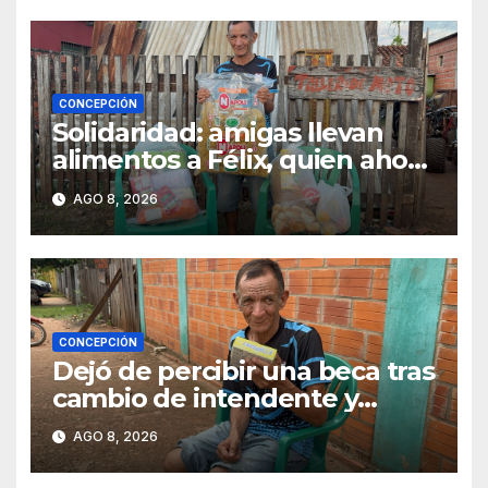
CONCEPCIÓN
Solidaridad: amigas llevan
alimentos a Félix, quien ahora
vende caramelos para
AGO 8, 2026
subsistir
CONCEPCIÓN
Dejó de percibir una beca tras
cambio de intendente y
ahora vende caramelos para
AGO 8, 2026
subsistir