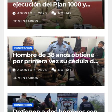
ejecución del Plan 1000 y
pide mayor participación del
AGOSTO 5, 2026
NO HAY
municipio
COMENTARIOS
CONCEPCIÓN
Hombre de 38 años obtiene
por primera vez su cédula de
identidad en Concepción
AGOSTO 5, 2026
NO HAY
COMENTARIOS
CONCEPCIÓN
Detienen a dos hombres con