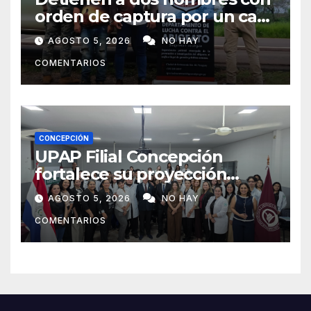
orden de captura por un caso
de abigeato
AGOSTO 5, 2026
NO HAY
COMENTARIOS
CONCEPCIÓN
UPAP Filial Concepción
fortalece su proyección
internacional con la visita del
AGOSTO 5, 2026
NO HAY
Prof. Dr. Antonio Castaño,
COMENTARIOS
referente de la Universidad
de Sevilla