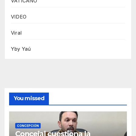
VATICANO
VIDEO
Viral
Yby Yaú
You missed
CONCEPCIÓN
Concejal cuestiona la