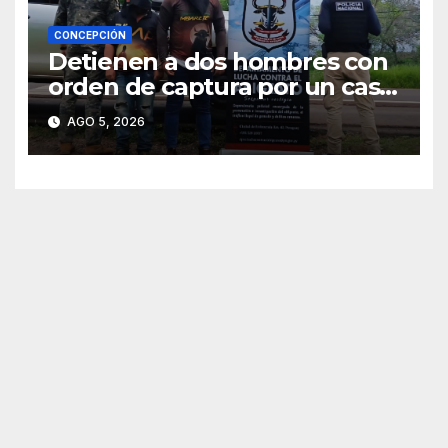
CONCEPCIÓN
Detienen a dos hombres con
orden de captura por un caso
de abigeato
AGO 5, 2026