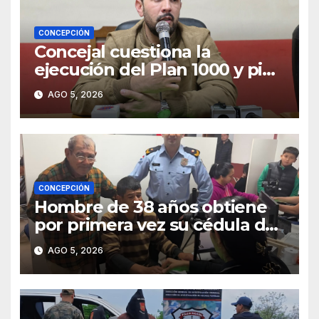
CONCEPCIÓN
Concejal cuestiona la
ejecución del Plan 1000 y pide
mayor participación del
AGO 5, 2026
municipio
CONCEPCIÓN
Hombre de 38 años obtiene
por primera vez su cédula de
identidad en Concepción
AGO 5, 2026