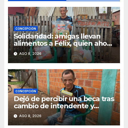
CONCEPCIÓN
Solidaridad: amigas llevan
alimentos a Félix, quien ahora
vende caramelos para
AGO 8, 2026
subsistir
CONCEPCIÓN
Dejó de percibir una beca tras
cambio de intendente y
ahora vende caramelos para
AGO 8, 2026
subsistir