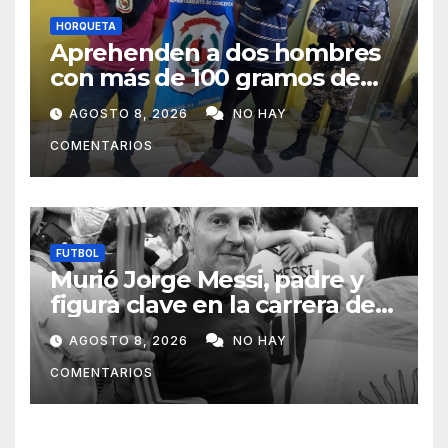
HORQUETA
Aprehenden a dos hombres
con más de 100 gramos de
supuesta marihuana en
AGOSTO 8, 2026
NO HAY
Horqueta
COMENTARIOS
FUTBOL
Murió Jorge Messi, padre y
figura clave en la carrera de
Lionel Messi
AGOSTO 8, 2026
NO HAY
COMENTARIOS