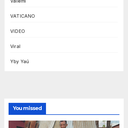
Vallemi
VATICANO
VIDEO
Viral
Yby Yaú
You missed