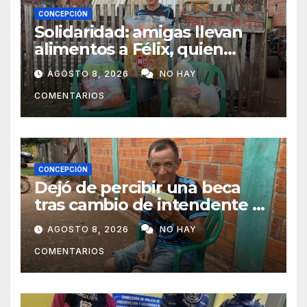
CONCEPCIÓN
Solidaridad: amigas llevan
alimentos a Félix, quien
ahora vende caramelos para
AGOSTO 8, 2026
NO HAY
subsistir
COMENTARIOS
CONCEPCIÓN
Dejó de percibir una beca
tras cambio de intendente y
ahora vende caramelos para
AGOSTO 8, 2026
NO HAY
subsistir
COMENTARIOS