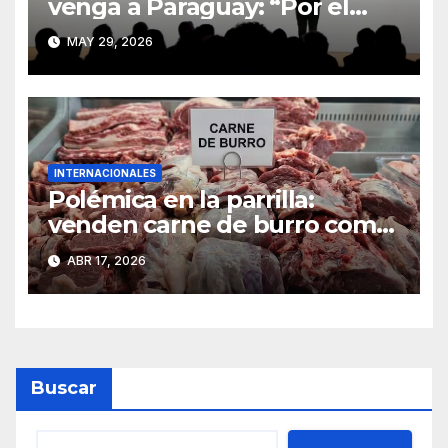
venga a Paraguay: “Por el
amor de Dios”
MAY 29, 2026
INTERNACIONALES
Polémica en la parrilla:
venden carne de burro como
alternativa al asado y genera
ABR 17, 2026
furor y rechazo
Buscar