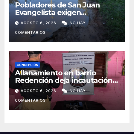
Pobladores de San Juan
Evangelista exigen
reparación urgente de
AGOSTO 6, 2026
NO HAY
caminos vecinales
COMENTARIOS
CONCEPCIÓN
Allanamiento en barrio
Redención deja incautación
de presunta cocaína tipo
AGOSTO 6, 2026
NO HAY
crack en Concepción
COMENTARIOS