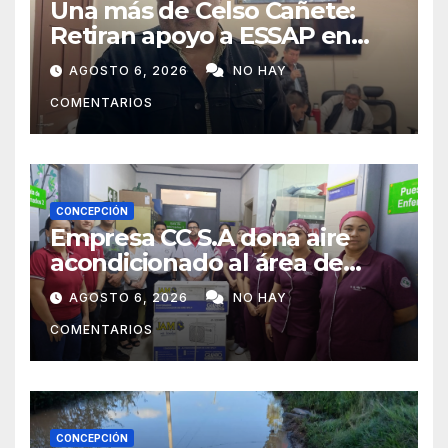
Una más de Celso Cañete:
Retiran apoyo a ESSAP en
Concepción
AGOSTO 6, 2026
NO HAY
COMENTARIOS
CONCEPCIÓN
Empresa CC S.A dona aire
acondicionado al área de
maternidad del IPS de
AGOSTO 6, 2026
NO HAY
Concepción
COMENTARIOS
CONCEPCIÓN