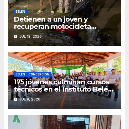
BELÉN
Detienen a un joven y
recuperan motocicleta
desarmada tras un trabajo de
JUL 18, 2026
inteligencia en Belén
BELÉN
CONCEPCIÓN
175 jóvenes culminan cursos
técnicos en el Instituto Belén
y refuerzan su inserción
JUL 9, 2026
laboral