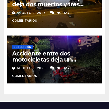
deja dos muertos y tres
heridos en Tava’ i, Caazapá
AGOSTO 9, 2026
NO HAY
COMENTARIOS
CONCEPCIÓN
Accidente entre dos
motocicletas deja un
fallecido y dos heridos en Yby
AGOSTO 9, 2026
NO HAY
Yaú
COMENTARIOS