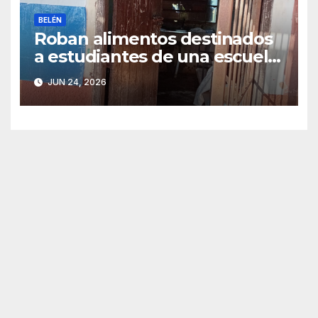
BELÉN
Roban alimentos destinados
a estudiantes de una escuela
de Belén
JUN 24, 2026