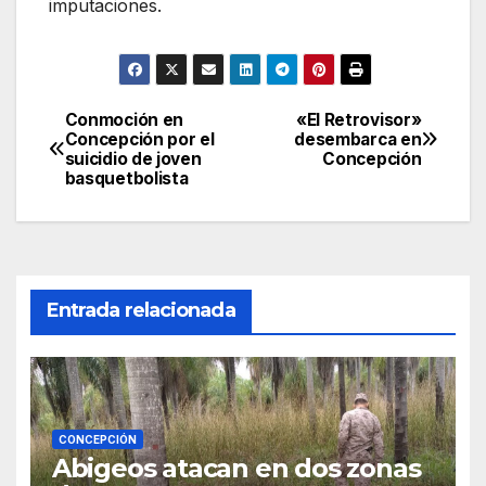
imputaciones.
Conmoción en
«El Retrovisor»
Navegación
Concepción por el
desembarca en
suicidio de joven
Concepción
de
basquetbolista
entradas
Entrada relacionada
CONCEPCIÓN
Abigeos atacan en dos zonas