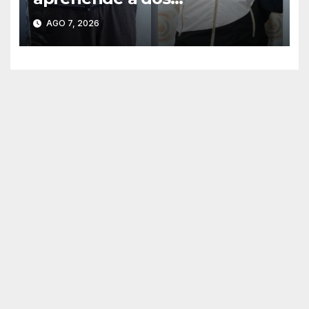
sospechosos e incauta
AGO 7, 2026
evidencias en Concepción