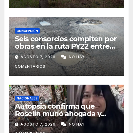
CONCEPCIÓN
Seis consorcios compiten por
obras en la ruta PY22 entre
Concepción y Vallemí
AGOSTO 7, 2026
NO HAY
COMENTARIOS
NACIONALES
Autopsia confirma que
Roselin murió ahogada y
luego sufrió una violenta
AGOSTO 7, 2026
NO HAY
mutilación