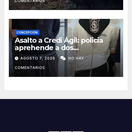
COMENTARIOS
CONCEPCIÓN
Asalto a Credi Ágil: policia
aprehende a dos
sospechosos e incauta
AGOSTO 7, 2026
NO HAY
evidencias en Concepción
COMENTARIOS