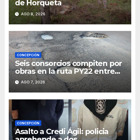
de Horqueta
AGO 8, 2026
CONCEPCIÓN
Seis consorcios compiten por
obras en la ruta PY22 entre
Concepción y Vallemí
AGO 7, 2026
CONCEPCIÓN
Asalto a Credi Ágil: policia
aprehende a dos