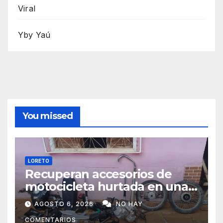
Viral
Yby Yaú
You missed
LORETO
Recuperan accesorios de
motocicleta hurtada en una
zona boscosa de Loreto
AGOSTO 6, 2026
NO HAY
COMENTARIOS