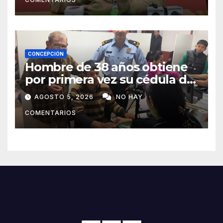
CONCEPCIÓN
Hombre de 38 años obtiene
por primera vez su cédula de
identidad en Concepción
AGOSTO 5, 2026
NO HAY
COMENTARIOS