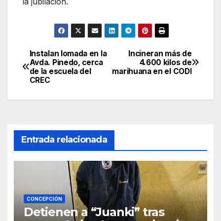
la jubilación.
Instalan lomada en la
Incineran más de
Navegación
Avda. Pinedo, cerca
4.600 kilos de
de la escuela del
marihuana en el CODI
de
CREC
entradas
Entrada relacionada
CONCEPCIÓN
Detienen a “Juanki” tras