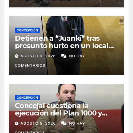
CONCEPCIÓN
Detienen a “Juanki” tras
presunto hurto en un local
comercial
AGOSTO 6, 2026
NO HAY
COMENTARIOS
CONCEPCIÓN
Concejal cuestiona la
ejecución del Plan 1000 y
pide mayor participación del
AGOSTO 5, 2026
NO HAY
municipio
COMENTARIOS