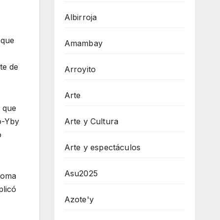
Albirroja
 que
Amambay
te de
Arroyito
Arte
s que
Arte y Cultura
o-Yby
o
Arte y espectáculos
Asu2025
 Loma
plicó
Azote'y