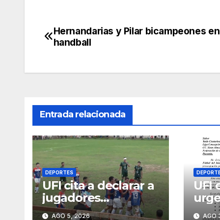
Hernandarias y Pilar bicampeones en
Navegación
handball
de
entradas
Entrada relacionada
DEPORTES
DEPORT
UFI cita a declarar a
UFI 
jugadores
urge
expulsados de
Conc
AGO 5, 2026
AGO 3