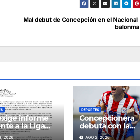
Mal debut de Concepción en el Nacional
balonma
ES
DEPORTES
exige informe
Concepcionera
nte a la Liga
debuta con la
epcionera tras
Albirroja Sub 13 
, 2026
AGO 2, 2026