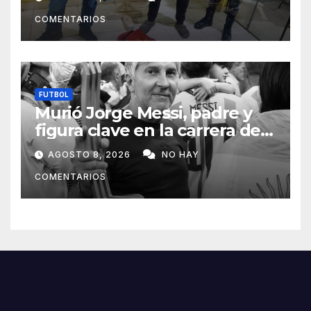
Horqueta
COMENTARIOS
FUTBOL
Murió Jorge Messi, padre y
figura clave en la carrera de
Lionel Messi
AGOSTO 8, 2026
NO HAY
COMENTARIOS