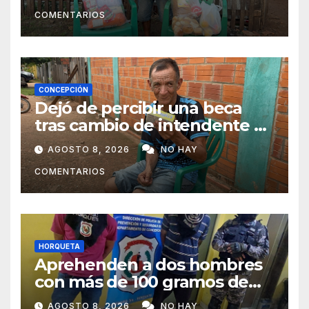
subsistir
COMENTARIOS
CONCEPCIÓN
Dejó de percibir una beca
tras cambio de intendente y
ahora vende caramelos para
AGOSTO 8, 2026
NO HAY
subsistir
COMENTARIOS
HORQUETA
Aprehenden a dos hombres
con más de 100 gramos de
supuesta marihuana en
AGOSTO 8, 2026
NO HAY