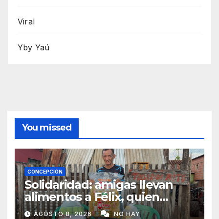
Viral
Yby Yaú
You missed
CONCEPCIÓN
Solidaridad: amigas llevan
alimentos a Félix, quien
ahora vende caramelos para
AGOSTO 8, 2026
NO HAY