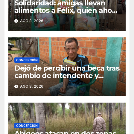
Solidaridad: amigas llevan
alimentos a Félix, quien ahora
vende caramelos para
AGO 8, 2026
subsistir
CONCEPCIÓN
Dejó de percibir una beca tras
cambio de intendente y
ahora vende caramelos para
AGO 8, 2026
subsistir
CONCEPCIÓN
Abigeos atacan en dos zonas