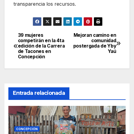
transparencia los recursos.
39 mujeres
Mejoran camino en
Navegación
competirán en la 4ta
comunidad
edición de la Carrera
postergada de Yby
de
de Tacones en
Yaú
Concepción
entradas
Entrada relacionada
CONCEPCIÓN