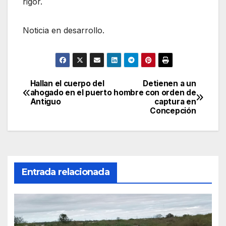
rigor.
Noticia en desarrollo.
Hallan el cuerpo del
Detienen a un
Navegación
ahogado en el puerto
hombre con orden de
Antiguo
captura en
de
Concepción
entradas
Entrada relacionada