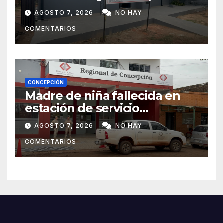
tras mudanza de agentes
AGOSTO 7, 2026
NO HAY
policiales
COMENTARIOS
CONCEPCIÓN
Madre de niña fallecida en
estación de servicio
cuestiona avances de la
AGOSTO 7, 2026
NO HAY
investigación
COMENTARIOS