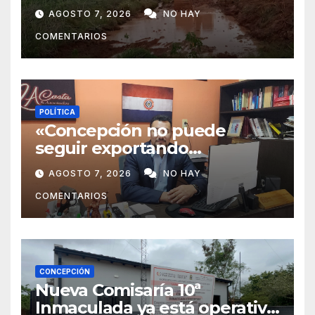
José Félix
AGOSTO 7, 2026
NO HAY
COMENTARIOS
POLÍTICA
«Concepción no puede
seguir exportando
juventud»: Lelly Javier Acosta
AGOSTO 7, 2026
NO HAY
Silva propone transformar la
COMENTARIOS
ciudad en un polo de
atracción de inversiones
CONCEPCIÓN
Nueva Comisaría 10ª
Inmaculada ya está operativa