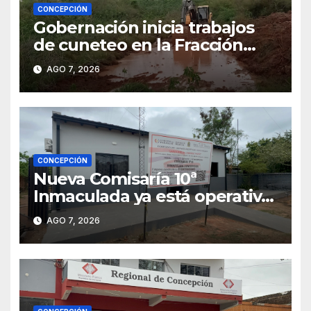
CONCEPCIÓN
Gobernación inicia trabajos
de cuneteo en la Fracción
José Félix
AGO 7, 2026
CONCEPCIÓN
Nueva Comisaría 10ª
Inmaculada ya está operativa
tras mudanza de agentes
AGO 7, 2026
policiales