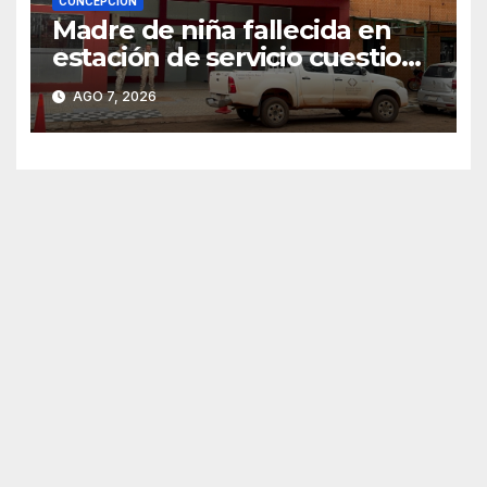
CONCEPCIÓN
Madre de niña fallecida en
estación de servicio cuestiona
avances de la investigación
AGO 7, 2026