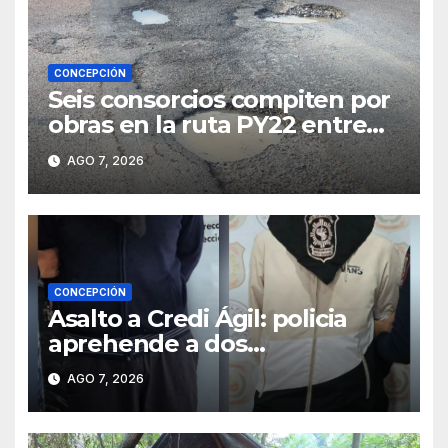
CONCEPCIÓN
Seis consorcios compiten por
obras en la ruta PY22 entre
Concepción y Vallemí
AGO 7, 2026
CONCEPCIÓN
Asalto a Credi Ágil: policia
aprehende a dos
sospechosos e incauta
AGO 7, 2026
evidencias en Concepción