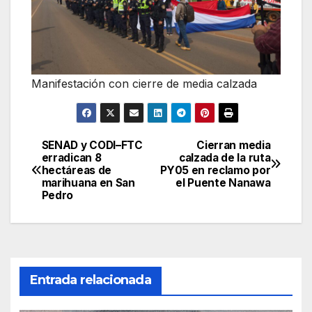
Manifestación con cierre de media calzada
SENAD y CODI–FTC
Cierran media
Navegación
erradican 8
calzada de la ruta
hectáreas de
PY05 en reclamo por
de
marihuana en San
el Puente Nanawa
Pedro
entradas
Entrada relacionada