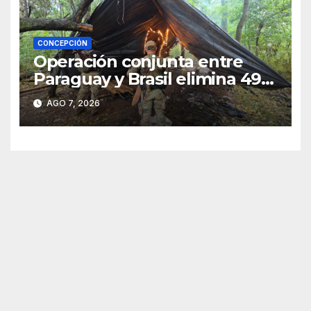
CONCEPCIÓN
Operación conjunta entre
Paraguay y Brasil elimina 498
toneladas de marihuana en
AGO 7, 2026
Amambay