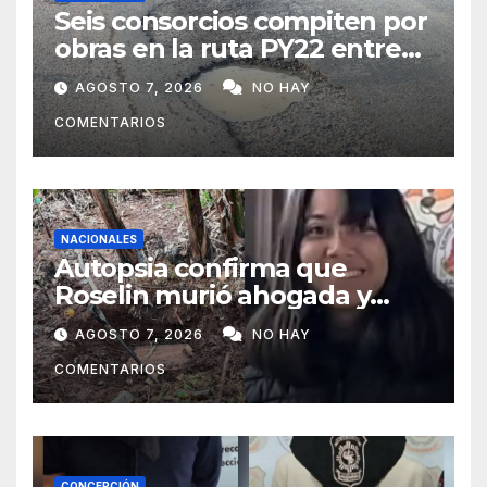
Seis consorcios compiten por
obras en la ruta PY22 entre
Concepción y Vallemí
AGOSTO 7, 2026
NO HAY
COMENTARIOS
NACIONALES
Autopsia confirma que
Roselin murió ahogada y
luego sufrió una violenta
AGOSTO 7, 2026
NO HAY
mutilación
COMENTARIOS
CONCEPCIÓN