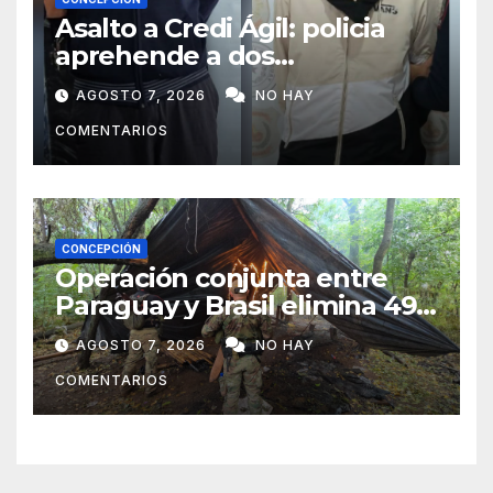
Asalto a Credi Ágil: policia
aprehende a dos
sospechosos e incauta
AGOSTO 7, 2026
NO HAY
evidencias en Concepción
COMENTARIOS
CONCEPCIÓN
Operación conjunta entre
Paraguay y Brasil elimina 498
toneladas de marihuana en
AGOSTO 7, 2026
NO HAY
Amambay
COMENTARIOS