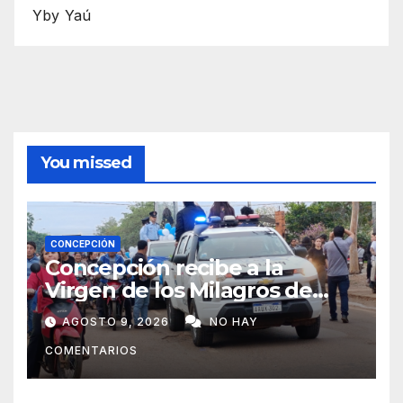
Yby Yaú
You missed
CONCEPCIÓN
Concepción recibe a la
Virgen de los Milagros de
Caacupé
AGOSTO 9, 2026
NO HAY
COMENTARIOS