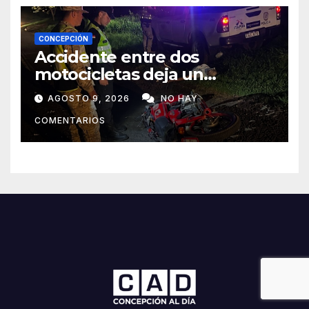
CONCEPCIÓN
Accidente entre dos
motocicletas deja un
fallecido y dos heridos en Yby
AGOSTO 9, 2026
NO HAY
Yaú
COMENTARIOS