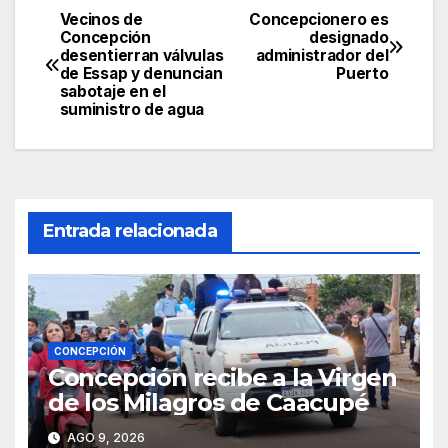
Vecinos de
Concepcionero es
Navegación
Concepción
designado
desentierran válvulas
administrador del
de
de Essap y denuncian
Puerto
sabotaje en el
entradas
suministro de agua
Entrada relacionada
CONCEPCIÓN
Concepción recibe a la Virgen
de los Milagros de Caacupé
AGO 9, 2026