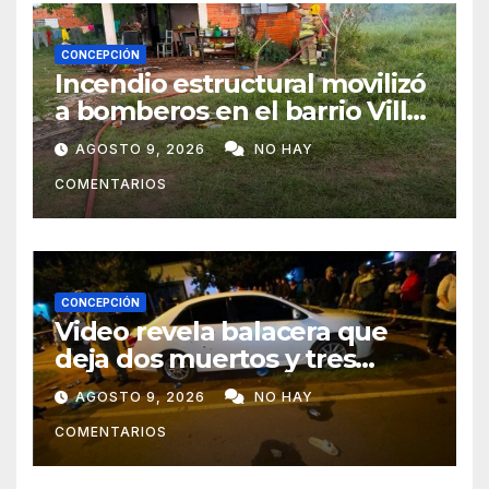
CONCEPCIÓN
Incendio estructural movilizó
a bomberos en el barrio Villa
Alta
AGOSTO 9, 2026
NO HAY
COMENTARIOS
CONCEPCIÓN
Video revela balacera que
deja dos muertos y tres
heridos en Tava’ i, Caazapá
AGOSTO 9, 2026
NO HAY
COMENTARIOS