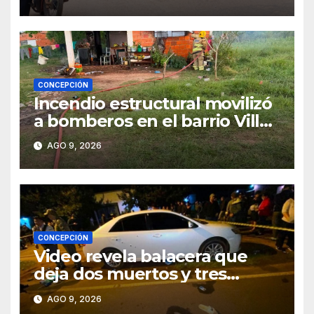
CONCEPCIÓN
Incendio estructural movilizó
a bomberos en el barrio Villa
Alta
AGO 9, 2026
CONCEPCIÓN
Video revela balacera que
deja dos muertos y tres
heridos en Tava’ i, Caazapá
AGO 9, 2026