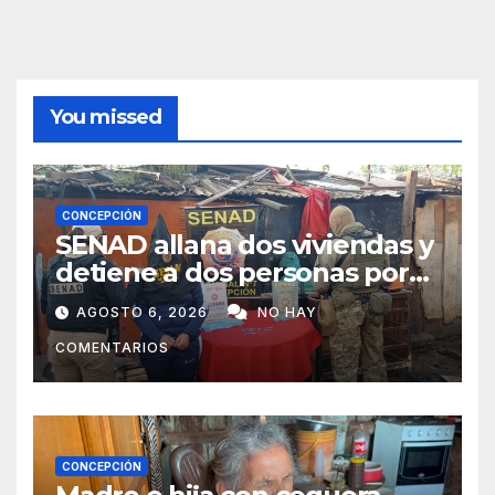
You missed
CONCEPCIÓN
SENAD allana dos viviendas y
detiene a dos personas por
presunto microtráfico en
AGOSTO 6, 2026
NO HAY
Concepción
COMENTARIOS
CONCEPCIÓN