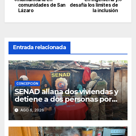
de
comunidades de San
desafía los límites de
Lázaro
la inclusión
entradas
Entrada relacionada
CONCEPCIÓN
SENAD allana dos viviendas y
detiene a dos personas por
presunto microtráfico en
AGO 6, 2026
Concepción