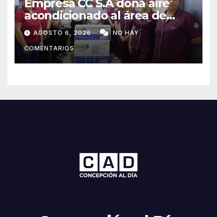
Empresa CC S.A dona aire
acondicionado al área de
maternidad del IPS de
AGOSTO 6, 2026
NO HAY
Concepción
COMENTARIOS