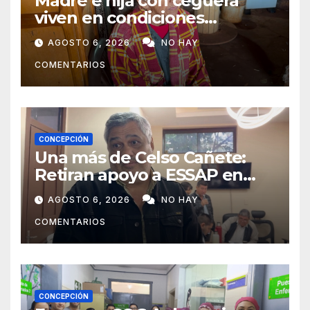
Madre e hija con ceguera
viven en condiciones
precarias y vecinos impulsan
AGOSTO 6, 2026
NO HAY
campaña solidaria para
COMENTARIOS
ayudarlas
CONCEPCIÓN
Una más de Celso Cañete:
Retiran apoyo a ESSAP en
Concepción
AGOSTO 6, 2026
NO HAY
COMENTARIOS
CONCEPCIÓN