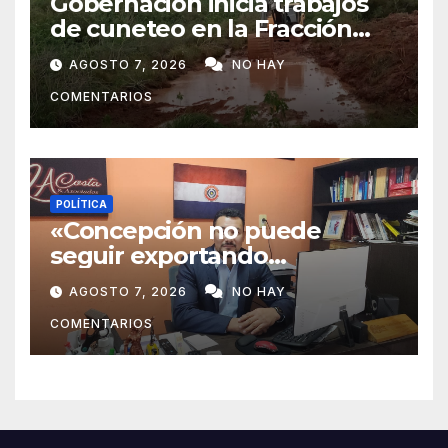
Gobernación inicia trabajos
de cuneteo en la Fracción
José Félix
AGOSTO 7, 2026
NO HAY
COMENTARIOS
POLÍTICA
«Concepción no puede
seguir exportando
juventud»: Lelly Javier Acosta
AGOSTO 7, 2026
NO HAY
Silva propone transformar la
COMENTARIOS
ciudad en un polo de
atracción de inversiones