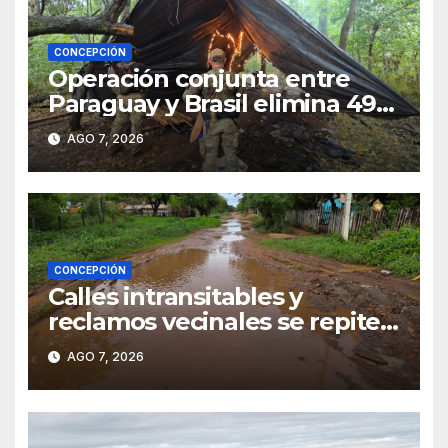
CONCEPCIÓN
Operación conjunta entre
Paraguay y Brasil elimina 498
toneladas de marihuana en
AGO 7, 2026
Amambay
CONCEPCIÓN
Calles intransitables y
reclamos vecinales se repiten
en barrios de Concepción
AGO 7, 2026