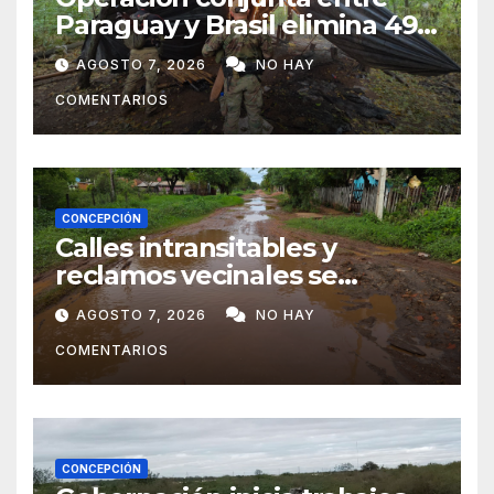
Paraguay y Brasil elimina 498
toneladas de marihuana en
AGOSTO 7, 2026
NO HAY
Amambay
COMENTARIOS
CONCEPCIÓN
Calles intransitables y
reclamos vecinales se
repiten en barrios de
AGOSTO 7, 2026
NO HAY
Concepción
COMENTARIOS
CONCEPCIÓN