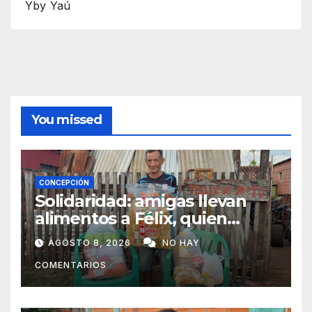
Yby Yaú
You missed
CONCEPCIÓN
Solidaridad: amigas llevan
alimentos a Félix, quien
ahora vende caramelos para
AGOSTO 8, 2026
NO HAY
subsistir
COMENTARIOS