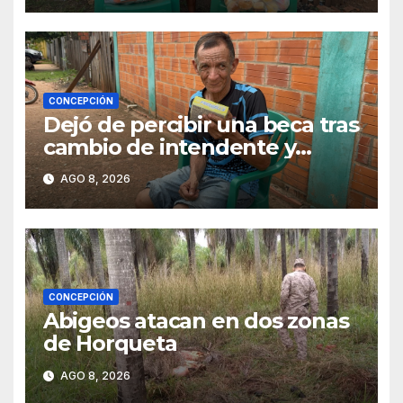
CONCEPCIÓN
Dejó de percibir una beca tras
cambio de intendente y
ahora vende caramelos para
AGO 8, 2026
subsistir
CONCEPCIÓN
Abigeos atacan en dos zonas
de Horqueta
AGO 8, 2026