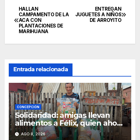
HALLAN
ENTREGAN
Navegación
CAMPAMENTO DE LA
JUGUETES A NIÑOS
ACA CON
DE ARROYITO
de
PLANTACIONES DE
MARIHUANA
entradas
Entrada relacionada
CONCEPCIÓN
Solidaridad: amigas llevan
alimentos a Félix, quien ahora
vende caramelos para
AGO 8, 2026
subsistir