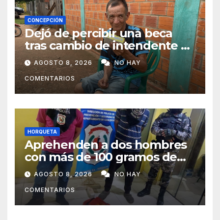
CONCEPCIÓN
Dejó de percibir una beca
tras cambio de intendente y
ahora vende caramelos para
AGOSTO 8, 2026
NO HAY
subsistir
COMENTARIOS
HORQUETA
Aprehenden a dos hombres
con más de 100 gramos de
supuesta marihuana en
AGOSTO 8, 2026
NO HAY
Horqueta
COMENTARIOS