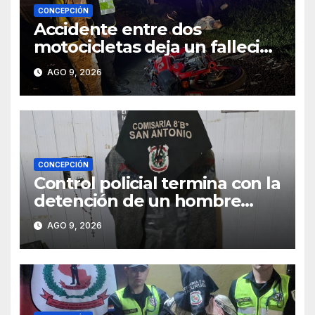
CONCEPCIÓN
Accidente entre dos
motocicletas deja un fallecido
y dos heridos en Yby Yaú
AGO 9, 2026
CONCEPCIÓN
Control policial termina con la
detención de un hombre
requerido por la justicia
AGO 9, 2026