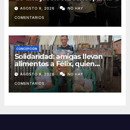
y fue aprehendido
AGOSTO 9, 2026
NO HAY
COMENTARIOS
CONCEPCIÓN
Solidaridad: amigas llevan
alimentos a Félix, quien
ahora vende caramelos para
AGOSTO 8, 2026
NO HAY
subsistir
COMENTARIOS