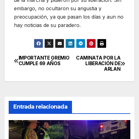
de la marcha y pidieron por su liberación. Sin
embargo, no ocultaron su angustia y
preocupación, ya que pasan los días y aun no
hay noticias de su paradero.
IMPORTANTE GREMIO
CAMINATA POR LA
Navegación
CUMPLE 69 AÑOS
LIBERACIÓN DE
ARLAN
de
entradas
Entrada relacionada