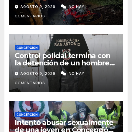
fallecido y dos heridos en Yby
AGOSTO 9, 2026
NO HAY
Yaú
COMENTARIOS
CONCEPCIÓN
Control policial termina con
la detención de un hombre
requerido por la justicia
AGOSTO 9, 2026
NO HAY
COMENTARIOS
CONCEPCIÓN
Intentó abusar sexualmente
de una joven en Concepción