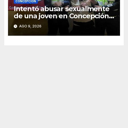
CONCEPCIÓN
Intentó abusar sexualmente
de una joven en Concepción y
fue aprehendido
AGO 9, 2026