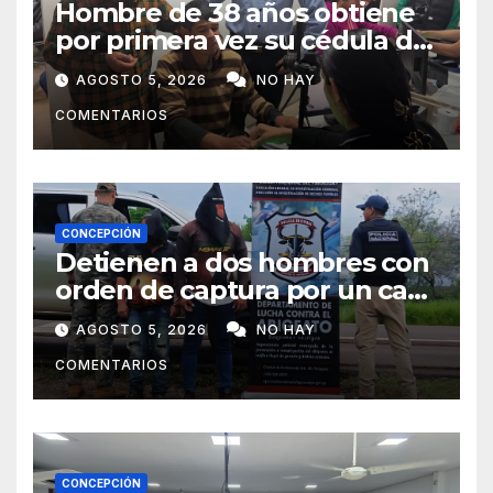
Hombre de 38 años obtiene
por primera vez su cédula de
identidad en Concepción
AGOSTO 5, 2026
NO HAY
COMENTARIOS
CONCEPCIÓN
Detienen a dos hombres con
orden de captura por un caso
de abigeato
AGOSTO 5, 2026
NO HAY
COMENTARIOS
CONCEPCIÓN