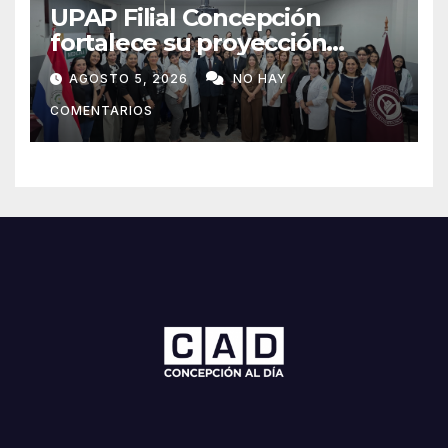
UPAP Filial Concepción
fortalece su proyección
internacional con la visita del
AGOSTO 5, 2026
NO HAY
Prof. Dr. Antonio Castaño,
COMENTARIOS
referente de la Universidad
de Sevilla