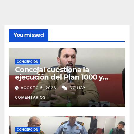
You missed
CONCEPCIÓN
Concejal cuestiona la
ejecución del Plan 1000 y
pide mayor participación del
AGOSTO 5, 2026
NO HAY
municipio
COMENTARIOS
CONCEPCIÓN