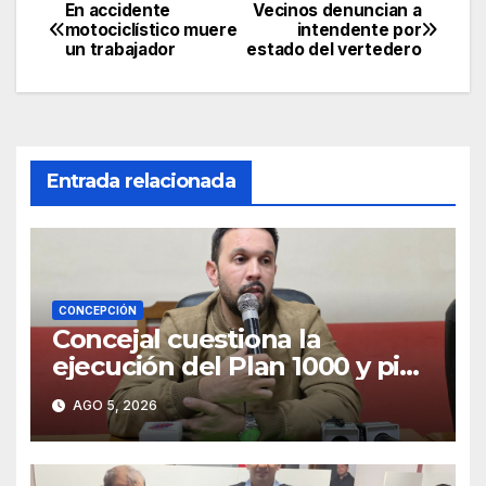
En accidente
Vecinos denuncian a
Navegación
motociclístico muere
intendente por
un trabajador
estado del vertedero
de
entradas
Entrada relacionada
CONCEPCIÓN
Concejal cuestiona la
ejecución del Plan 1000 y pide
mayor participación del
AGO 5, 2026
municipio