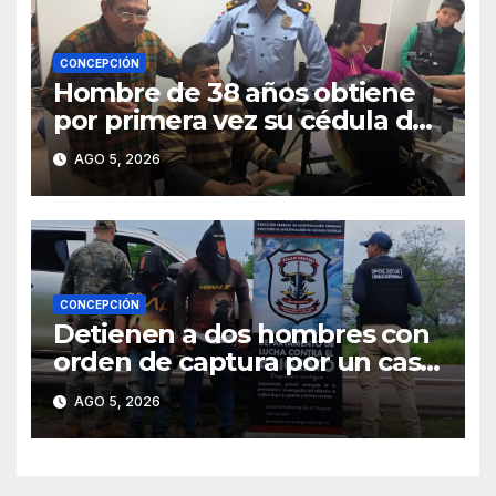
CONCEPCIÓN
Hombre de 38 años obtiene
por primera vez su cédula de
identidad en Concepción
AGO 5, 2026
CONCEPCIÓN
Detienen a dos hombres con
orden de captura por un caso
de abigeato
AGO 5, 2026