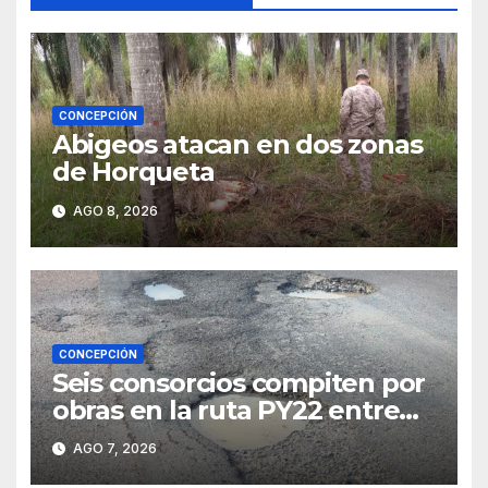
CONCEPCIÓN
Abigeos atacan en dos zonas
de Horqueta
AGO 8, 2026
CONCEPCIÓN
Seis consorcios compiten por
obras en la ruta PY22 entre
Concepción y Vallemí
AGO 7, 2026