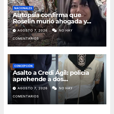
NACIONALES
Autopsia confirma que
Roselin murió ahogada y
luego sufrió una violenta
AGOSTO 7, 2026
NO HAY
mutilación
COMENTARIOS
CONCEPCIÓN
Asalto a Credi Ágil: policia
aprehende a dos
sospechosos e incauta
AGOSTO 7, 2026
NO HAY
evidencias en Concepción
COMENTARIOS