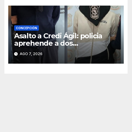
CONCEPCIÓN
Asalto a Credi Ágil: policia
aprehende a dos
sospechosos e incauta
AGO 7, 2026
evidencias en Concepción