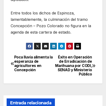
Entre todos los dichos de Espinoza,
lamentablemente, la culminación del tramo
Concepción – Pozo Colorado no figura en la
agenda de esta cartera de estado.
Poca lluvia alimenta la
Éxito en Operación
Navegación
esperanza de
de Erradicación de
agricultores en
Marihuana por CODI,
de
Concepción
SENAD y Ministerio
Público
entradas
Entrada relacionada