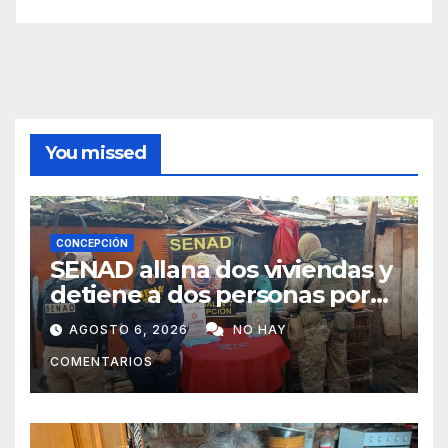
You missed
CONCEPCIÓN
SENAD allana dos viviendas y
detiene a dos personas por
presunto microtráfico en
AGOSTO 6, 2026
NO HAY
Concepción
COMENTARIOS