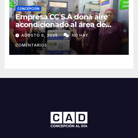
CONCEPCIÓN
Empresa CC S.A dona aire
acondicionado al área de
maternidad del IPS de
AGOSTO 6, 2026
NO HAY
Concepción
COMENTARIOS