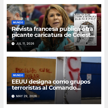
MUNDO
Revista francesa publica otra
picante caricatura de Celeste
Amarilla tras el lío con
JUL 11, 2026
Mbappé
MUNDO
EEUU designa como grupos
terroristas al Comando
Vermelho y al PCC
MAY 29, 2026