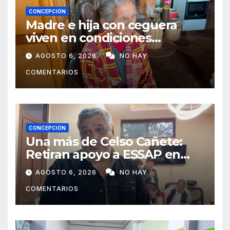
CONCEPCIÓN
Madre e hija con ceguera
viven en condiciones
precarias y vecinos impulsan
AGOSTO 6, 2026
NO HAY
campaña solidaria para
COMENTARIOS
ayudarlas
CONCEPCIÓN
Una más de Celso Cañete:
Retiran apoyo a ESSAP en
Concepción
AGOSTO 6, 2026
NO HAY
COMENTARIOS