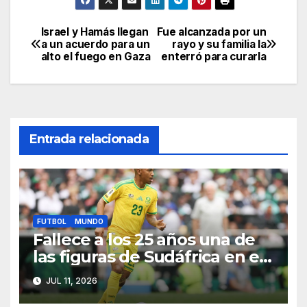
Israel y Hamás llegan
Fue alcanzada por un
Navegación
a un acuerdo para un
rayo y su familia la
alto el fuego en Gaza
enterró para curarla
de
entradas
Entrada relacionada
FUTBOL
MUNDO
Fallece a los 25 años una de
las figuras de Sudáfrica en el
Mundial 2026
JUL 11, 2026