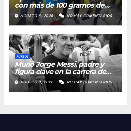
con más de 100 gramos de
supuesta marihuana en
AGOSTO 8, 2026
NO HAY COMENTARIOS
Horqueta
FUTBOL
Murió Jorge Messi, padre y
figura clave en la carrera de
Lionel Messi
AGOSTO 8, 2026
NO HAY COMENTARIOS