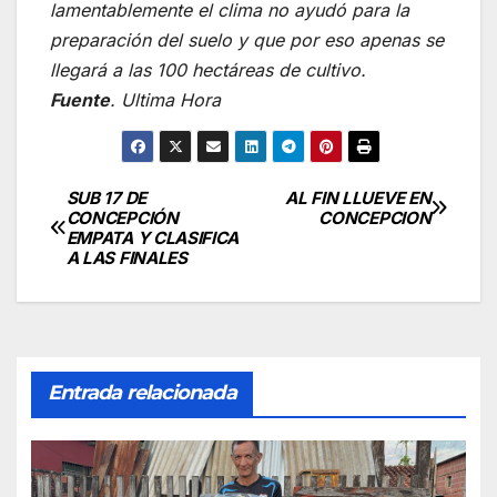
lamentablemente el clima no ayudó para la
preparación del suelo y que por eso apenas se
llegará a las 100 hectáreas de cultivo.
Fuente
. Ultima Hora
SUB 17 DE
AL FIN LLUEVE EN
Navegación
CONCEPCIÓN
CONCEPCION
EMPATA Y CLASIFICA
de
A LAS FINALES
entradas
Entrada relacionada