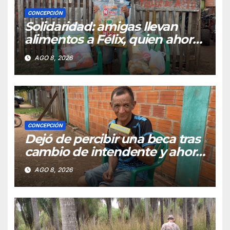
CONCEPCIÓN
Solidaridad: amigas llevan
alimentos a Félix, quien ahora
vende caramelos para
AGO 8, 2026
subsistir
CONCEPCIÓN
Dejó de percibir una beca tras
cambio de intendente y ahora
vende caramelos para
AGO 8, 2026
subsistir