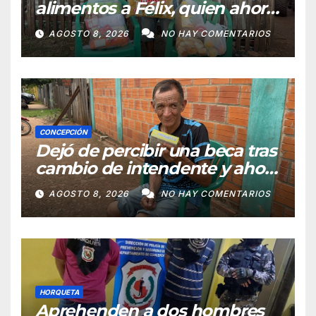
alimentos a Félix, quien ahora
vende caramelos para
AGOSTO 8, 2026
NO HAY COMENTARIOS
subsistir
CONCEPCIÓN
Dejó de percibir una beca tras
cambio de intendente y ahora
vende caramelos para
AGOSTO 8, 2026
NO HAY COMENTARIOS
subsistir
HORQUETA
Aprehenden a dos hombres