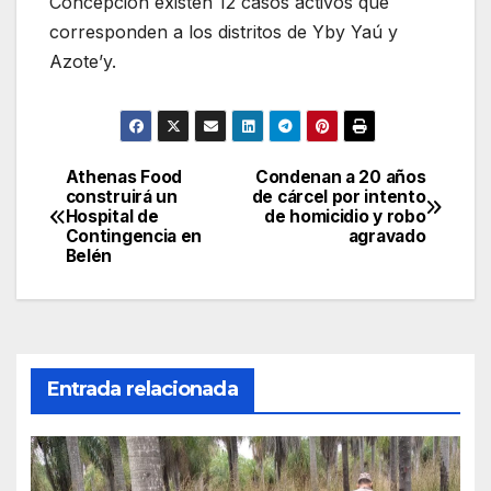
Concepción existen 12 casos activos que
corresponden a los distritos de Yby Yaú y
Azote’y.
Athenas Food
Condenan a 20 años
Navegación
construirá un
de cárcel por intento
Hospital de
de homicidio y robo
de
Contingencia en
agravado
Belén
entradas
Entrada relacionada