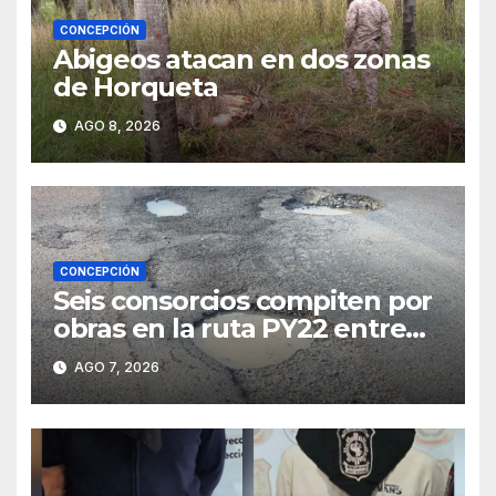
CONCEPCIÓN
Abigeos atacan en dos zonas
de Horqueta
AGO 8, 2026
CONCEPCIÓN
Seis consorcios compiten por
obras en la ruta PY22 entre
Concepción y Vallemí
AGO 7, 2026