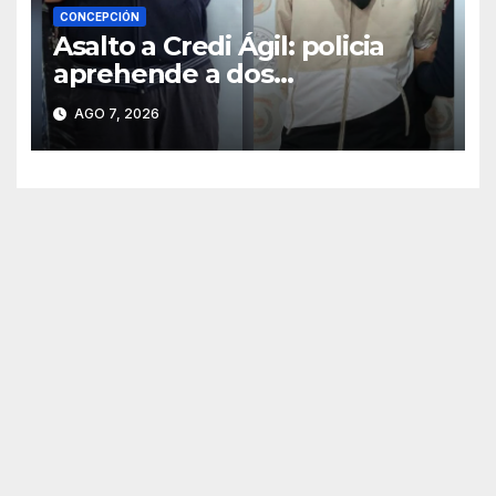
CONCEPCIÓN
Asalto a Credi Ágil: policia
aprehende a dos
sospechosos e incauta
AGO 7, 2026
evidencias en Concepción