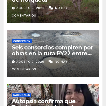
AGOSTO 8, 2026
NO HAY
COMENTARIOS
CONCEPCIÓN
Seis consorcios compiten por
obras en la ruta PY22 entre
Concepción y Vallemí
AGOSTO 7, 2026
NO HAY
COMENTARIOS
NACIONALES
Autopsia confirma que