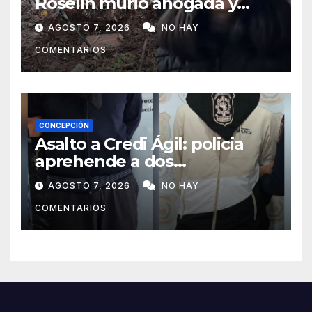
Roselin murió ahogada y
luego sufrió una violenta
AGOSTO 7, 2026
NO HAY
mutilación
COMENTARIOS
CONCEPCIÓN
Asalto a Credi Ágil: policia
aprehende a dos
sospechosos e incauta
AGOSTO 7, 2026
NO HAY
evidencias en Concepción
COMENTARIOS