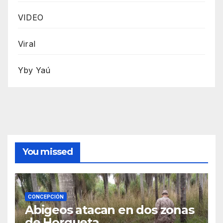
VIDEO
Viral
Yby Yaú
You missed
CONCEPCIÓN
Abigeos atacan en dos zonas
de Horqueta