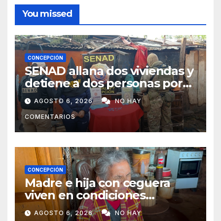
You missed
CONCEPCIÓN
SENAD allana dos viviendas y
detiene a dos personas por
presunto microtráfico en
AGOSTO 6, 2026
NO HAY
Concepción
COMENTARIOS
CONCEPCIÓN
Madre e hija con ceguera
viven en condiciones
precarias y vecinos impulsan
AGOSTO 6, 2026
NO HAY
campaña solidaria para