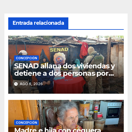
entradas
Entrada relacionada
CONCEPCIÓN
SENAD allana dos viviendas y
detiene a dos personas por
presunto microtráfico en
AGO 6, 2026
Concepción
CONCEPCIÓN
Madre e hija con ceguera