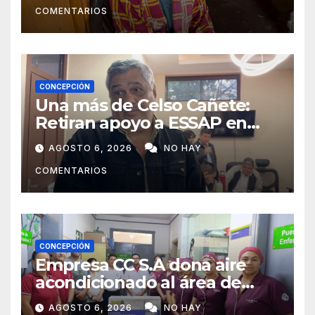
COMENTARIOS
ayudarlas
CONCEPCIÓN
Una más de Celso Cañete:
Retiran apoyo a ESSAP en
Concepción
AGOSTO 6, 2026
NO HAY
COMENTARIOS
CONCEPCIÓN
Empresa CC S.A dona aire
acondicionado al área de
maternidad del IPS de
AGOSTO 6, 2026
NO HAY