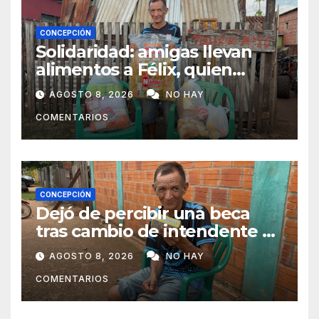
CONCEPCIÓN
Solidaridad: amigas llevan
alimentos a Félix, quien
ahora vende caramelos para
AGOSTO 8, 2026
NO HAY
subsistir
COMENTARIOS
CONCEPCIÓN
Dejó de percibir una beca
tras cambio de intendente y
ahora vende caramelos para
AGOSTO 8, 2026
NO HAY
subsistir
COMENTARIOS