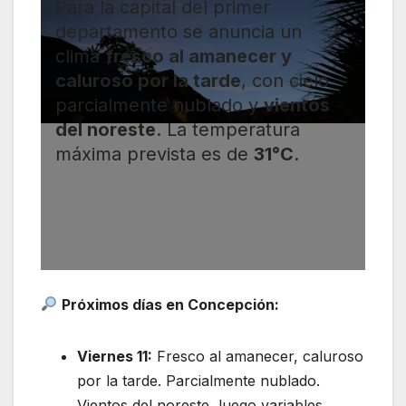
Para la capital del primer
departamento se anuncia un
clima
fresco al amanecer y
caluroso por la tarde
, con cielo
parcialmente nublado y
vientos
del noreste
. La temperatura
máxima prevista es de
31°C
.
Próximos días en Concepción:
Viernes 11:
Fresco al amanecer, caluroso
por la tarde. Parcialmente nublado.
Vientos del noreste, luego variables.