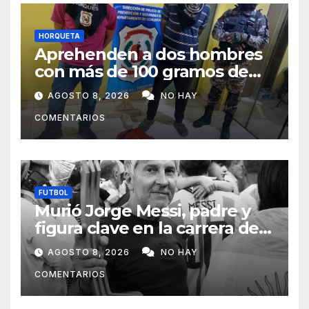
HORQUETA
Aprehenden a dos hombres
con más de 100 gramos de
supuesta marihuana en
AGOSTO 8, 2026
NO HAY
Horqueta
COMENTARIOS
FUTBOL
Murió Jorge Messi, padre y
figura clave en la carrera de
Lionel Messi
AGOSTO 8, 2026
NO HAY
COMENTARIOS