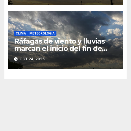
CLIMA
METEOROLOGÍA
Ráfagas de viento y lluvias
marcan el inicio del fin de
semana
OCT 24, 2025