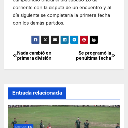
corriente con la disputa de un encuentro y al
día siguiente se completaría la primera fecha
con los demás partidos.
Nada cambió en
Se programó la
Navegación
primera división
penúltima fecha
de
entradas
Entrada relacionada
DEPORTES