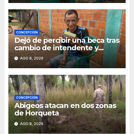
CONCEPCIÓN
Dejó de percibir una beca tras
cambio de intendente y
ahora vende caramelos para
AGO 8, 2026
subsistir
CONCEPCIÓN
Abigeos atacan en dos zonas
de Horqueta
AGO 8, 2026