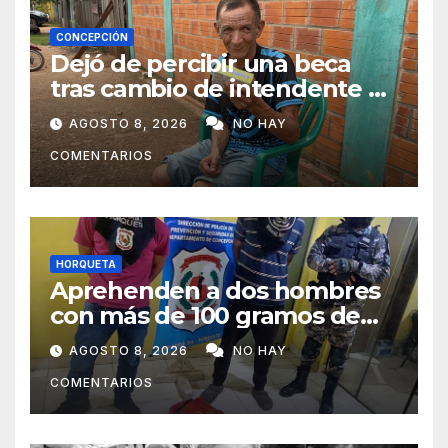
CONCEPCIÓN
Dejó de percibir una beca
tras cambio de intendente y
ahora vende caramelos para
AGOSTO 8, 2026
NO HAY
subsistir
COMENTARIOS
HORQUETA
Aprehenden a dos hombres
con más de 100 gramos de
supuesta marihuana en
AGOSTO 8, 2026
NO HAY
Horqueta
COMENTARIOS