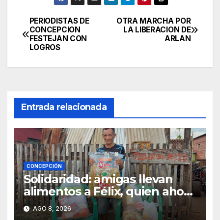
PERIODISTAS DE
OTRA MARCHA POR
Navegación
CONCEPCION
LA LIBERACION DE
FESTEJAN CON
ARLAN
de
LOGROS
entradas
Entrada relacionada
CONCEPCIÓN
Solidaridad: amigas llevan
alimentos a Félix, quien ahora
vende caramelos para
AGO 8, 2026
subsistir