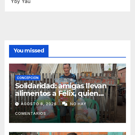
Yby Yaú
You missed
CONCEPCIÓN
Solidaridad: amigas llevan
alimentos a Félix, quien
ahora vende caramelos para
AGOSTO 8, 2026
NO HAY
subsistir
COMENTARIOS