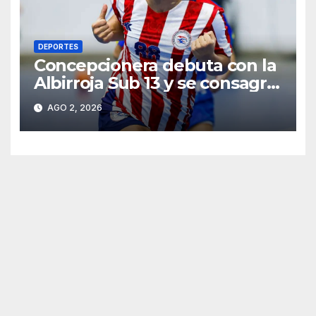
DEPORTES
Concepcionera debuta con la
Albirroja Sub 13 y se consagra
campeona sudamericana
AGO 2, 2026