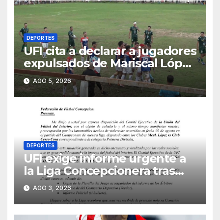
DEPORTES
UFI cita a declarar a jugadores
expulsados de Mariscal López
y miembros del club
AGO 5, 2026
DEPORTES
UFI exige informe urgente a
la Liga Concepcionera tras
incidentes en la primera final
AGO 3, 2026