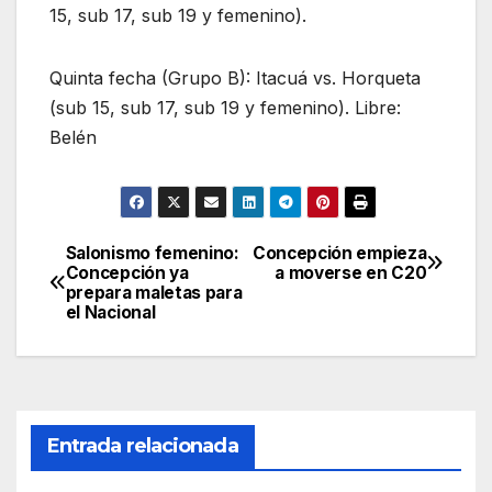
15, sub 17, sub 19 y femenino).
Quinta fecha (Grupo B): Itacuá vs. Horqueta
(sub 15, sub 17, sub 19 y femenino). Libre:
Belén
Salonismo femenino:
Concepción empieza
Navegación
Concepción ya
a moverse en C20
prepara maletas para
de
el Nacional
entradas
Entrada relacionada