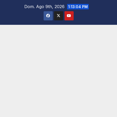
Saltar
Dom. Ago 9th, 2026
1:13:06 PM
al
contenido