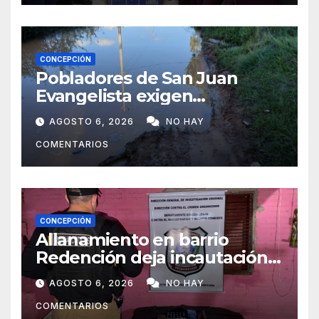
CONCEPCIÓN
Pobladores de San Juan
Evangelista exigen
reparación urgente de
AGOSTO 6, 2026
NO HAY
caminos vecinales
COMENTARIOS
CONCEPCIÓN
Allanamiento en barrio
Redención deja incautación
de presunta cocaína tipo
AGOSTO 6, 2026
NO HAY
crack en Concepción
COMENTARIOS