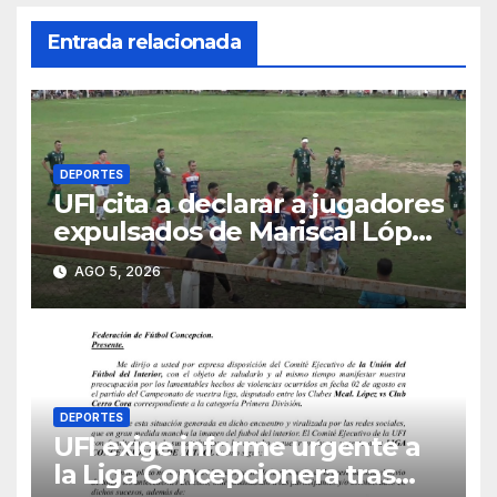
Entrada relacionada
DEPORTES
UFI cita a declarar a jugadores
expulsados de Mariscal López
y miembros del club
AGO 5, 2026
DEPORTES
UFI exige informe urgente a
la Liga Concepcionera tras