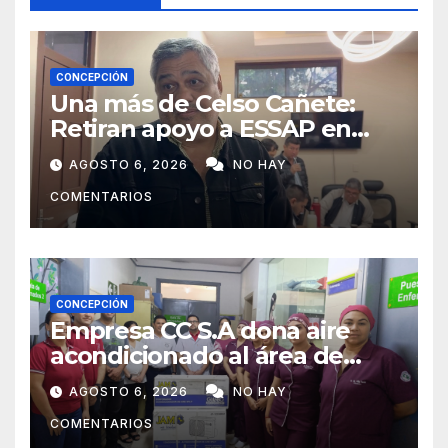
CONCEPCIÓN
Una más de Celso Cañete:
Retiran apoyo a ESSAP en
Concepción
AGOSTO 6, 2026
NO HAY
COMENTARIOS
CONCEPCIÓN
Empresa CC S.A dona aire
acondicionado al área de
maternidad del IPS de
AGOSTO 6, 2026
NO HAY
Concepción
COMENTARIOS