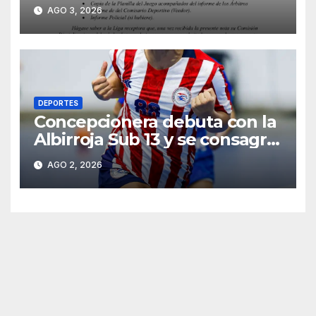
incidentes en la primera final
AGO 3, 2026
DEPORTES
Concepcionera debuta con la
Albirroja Sub 13 y se consagra
campeona sudamericana
AGO 2, 2026