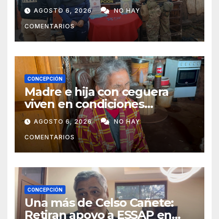
presunto microtráfico en
AGOSTO 6, 2026
NO HAY
Concepción
COMENTARIOS
CONCEPCIÓN
Madre e hija con ceguera
viven en condiciones
precarias y vecinos impulsan
AGOSTO 6, 2026
NO HAY
campaña solidaria para
COMENTARIOS
ayudarlas
CONCEPCIÓN
Una más de Celso Cañete:
Retiran apoyo a ESSAP en