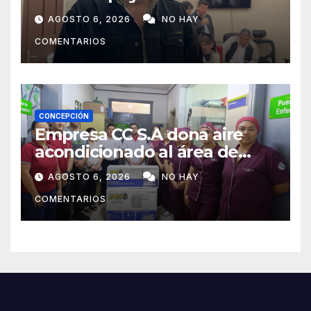
Concepción
AGOSTO 6, 2026
NO HAY
COMENTARIOS
CONCEPCIÓN
Empresa CC S.A dona aire
acondicionado al área de
maternidad del IPS de
AGOSTO 6, 2026
NO HAY
Concepción
COMENTARIOS