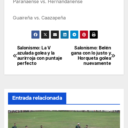
Paranaense vs. Hernandariense
Guaireña vs. Caazapeña
Salonismo: La V
Salonismo: Belén
Navegación
azulada golea y la
gana con lo justo y
aurirroja con puntaje
Horqueta golea
de
perfecto
nuevamente
entradas
Entrada relacionada