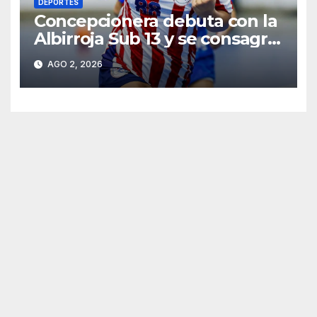
DEPORTES
Concepcionera debuta con la
Albirroja Sub 13 y se consagra
campeona sudamericana
AGO 2, 2026