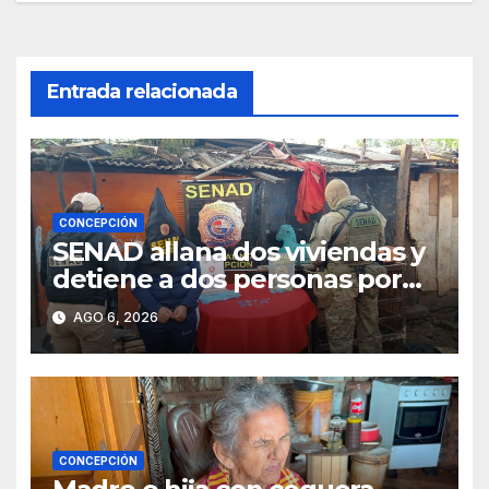
entradas
Entrada relacionada
CONCEPCIÓN
SENAD allana dos viviendas y
detiene a dos personas por
presunto microtráfico en
AGO 6, 2026
Concepción
CONCEPCIÓN