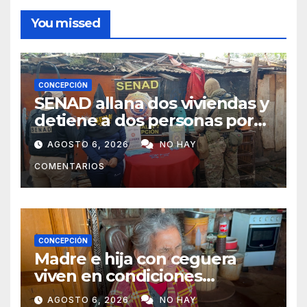
You missed
CONCEPCIÓN
SENAD allana dos viviendas y
detiene a dos personas por
presunto microtráfico en
AGOSTO 6, 2026
NO HAY
Concepción
COMENTARIOS
CONCEPCIÓN
Madre e hija con ceguera
viven en condiciones
precarias y vecinos impulsan
AGOSTO 6, 2026
NO HAY