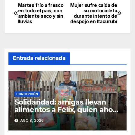
Martes frío a fresco
Mujer sufre caída de
Navegación
en todo el país, con
su motocicleta
ambiente seco y sin
durante intento de
de
lluvias
despojo en Itacurubí
entradas
Entrada relacionada
CONCEPCIÓN
Solidaridad: amigas llevan
alimentos a Félix, quien ahora
vende caramelos para
AGO 8, 2026
subsistir