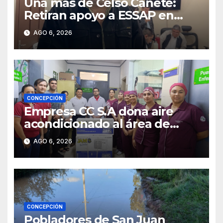
Una más de Celso Cañete:
Retiran apoyo a ESSAP en
Concepción
AGO 6, 2026
CONCEPCIÓN
Empresa CC S.A dona aire
acondicionado al área de
maternidad del IPS de
AGO 6, 2026
Concepción
CONCEPCIÓN
Pobladores de San Juan