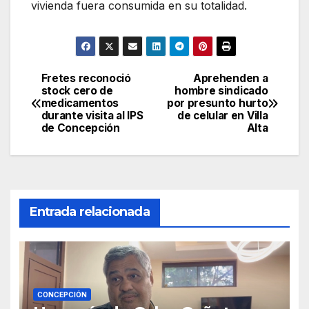
vivienda fuera consumida en su totalidad.
Fretes reconoció
Aprehenden a
Navegación
stock cero de
hombre sindicado
medicamentos
por presunto hurto
de
durante visita al IPS
de celular en Villa
de Concepción
Alta
entradas
Entrada relacionada
CONCEPCIÓN