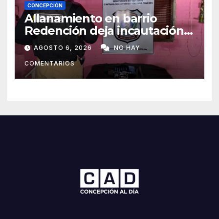
CONCEPCIÓN
Allanamiento en barrio
Redención deja incautación
de presunta cocaína tipo
AGOSTO 6, 2026
NO HAY
crack en Concepción
COMENTARIOS