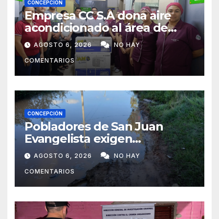
CONCEPCIÓN
Empresa CC S.A dona aire
acondicionado al área de
maternidad del IPS de
AGOSTO 6, 2026
NO HAY
Concepción
COMENTARIOS
CONCEPCIÓN
Pobladores de San Juan
Evangelista exigen
reparación urgente de
AGOSTO 6, 2026
NO HAY
caminos vecinales
COMENTARIOS