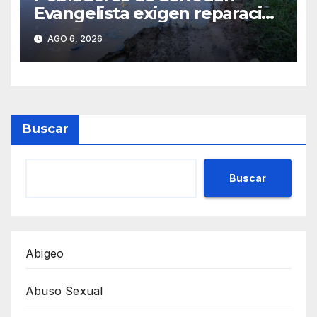
Evangelista exigen reparación
urgente de caminos vecinales
AGO 6, 2026
Buscar
Buscar
Abigeo
Abuso Sexual