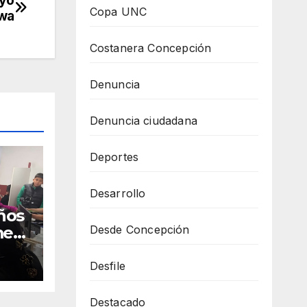
Copa UNC
awa
Costanera Concepción
Denuncia
Denuncia ciudadana
Deportes
Desarrollo
ños
Desde Concepción
mera
e
Desfile
Destacado