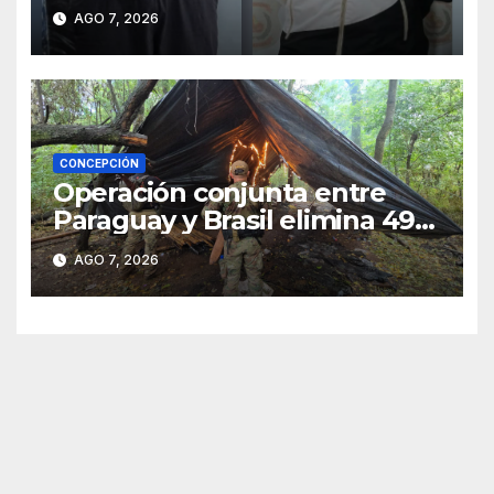
sospechosos e incauta
AGO 7, 2026
evidencias en Concepción
CONCEPCIÓN
Operación conjunta entre
Paraguay y Brasil elimina 498
toneladas de marihuana en
AGO 7, 2026
Amambay