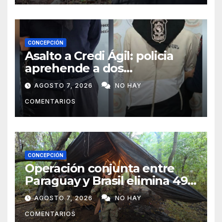
CONCEPCIÓN
Asalto a Credi Ágil: policia
aprehende a dos
sospechosos e incauta
AGOSTO 7, 2026
NO HAY
evidencias en Concepción
COMENTARIOS
CONCEPCIÓN
Operación conjunta entre
Paraguay y Brasil elimina 498
toneladas de marihuana en
AGOSTO 7, 2026
NO HAY
Amambay
COMENTARIOS