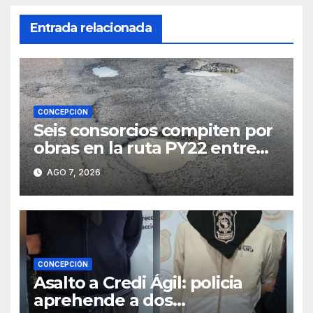
Entrada relacionada
CONCEPCIÓN
Seis consorcios compiten por
obras en la ruta PY22 entre
Concepción y Vallemí
AGO 7, 2026
CONCEPCIÓN
Asalto a Credi Ágil: policia
aprehende a dos