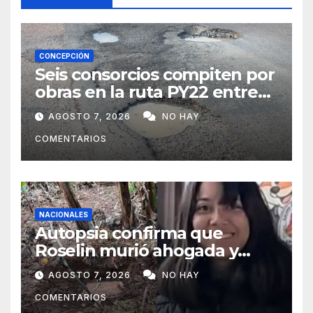
CONCEPCIÓN
Seis consorcios compiten por
obras en la ruta PY22 entre
Concepción y Vallemí
AGOSTO 7, 2026
NO HAY
COMENTARIOS
NACIONALES
Autopsia confirma que
Roselin murió ahogada y
luego sufrió una violenta
AGOSTO 7, 2026
NO HAY
mutilación
COMENTARIOS