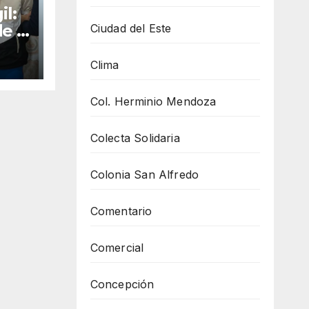
il:
de a
Ciudad del Este
 e
ias
Clima
Col. Herminio Mendoza
Colecta Solidaria
Colonia San Alfredo
Comentario
Comercial
Concepción