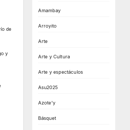
Amambay
Arroyito
vío de
Arte
go y
Arte y Cultura
Arte y espectáculos
e
Asu2025
Azote'y
Básquet