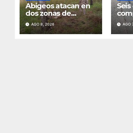
Abigeos atacan en
Seis
dos zonas de
comp
Horqueta
en l
AGO 8, 2026
AGO 7
entr
Vall