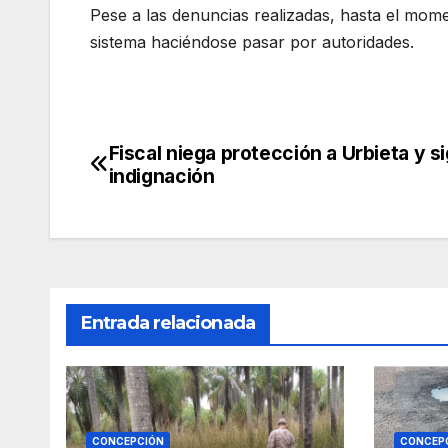
Pese a las denuncias realizadas, hasta el mom
sistema haciéndose pasar por autoridades.
Fiscal niega protección a Urbieta y si
Navegación
indignación
de
entradas
Entrada relacionada
CONCEPCIÓN
CONCEP