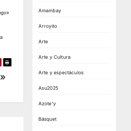
Amambay
ngo»
Arroyito
la
Arte
Arte y Cultura
Arte y espectáculos
N
Asu2025
Azote'y
Básquet