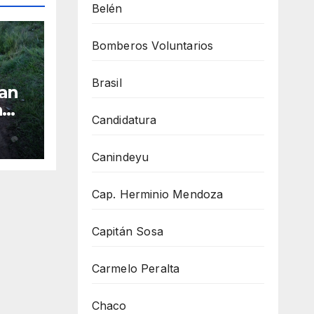
Belén
Bomberos Voluntarios
Brasil
San
a
Candidatura
ón
inos
Canindeyu
Cap. Herminio Mendoza
Capitán Sosa
Carmelo Peralta
Chaco