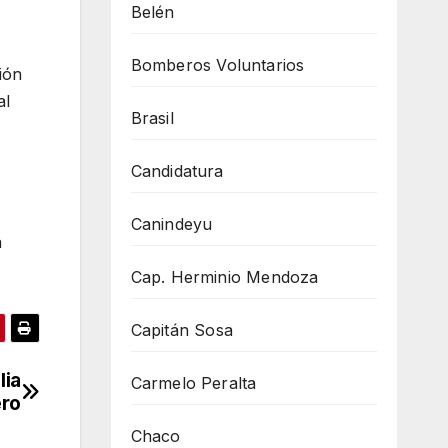
Belén
Bomberos Voluntarios
ión
al
Brasil
Candidatura
Canindeyu
a
Cap. Herminio Mendoza
Capitán Sosa
lia
Carmelo Peralta
ero
Chaco