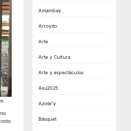
Amambay
Arroyito
Arte
Arte y Cultura
Arte y espectáculos
Asu2025
s.
Azote'y
 no
Básquet
costo