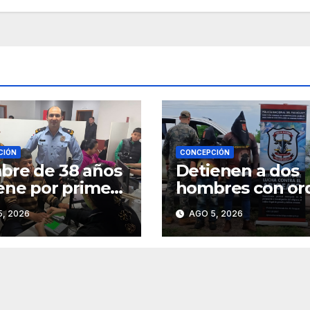
CIÓN
CONCEPCIÓN
re de 38 años
Detienen a dos
ene por primera
hombres con or
su cédula de
de captura por 
, 2026
AGO 5, 2026
tidad en
caso de abigeat
cepción