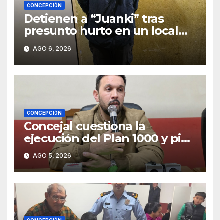
CONCEPCIÓN
Detienen a “Juanki” tras
presunto hurto en un local
comercial
AGO 6, 2026
CONCEPCIÓN
Concejal cuestiona la
ejecución del Plan 1000 y pide
mayor participación del
AGO 5, 2026
municipio