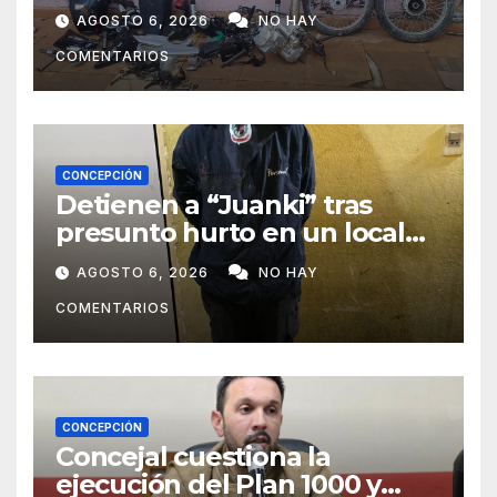
zona boscosa de Loreto
AGOSTO 6, 2026
NO HAY
COMENTARIOS
CONCEPCIÓN
Detienen a “Juanki” tras
presunto hurto en un local
comercial
AGOSTO 6, 2026
NO HAY
COMENTARIOS
CONCEPCIÓN
Concejal cuestiona la
ejecución del Plan 1000 y