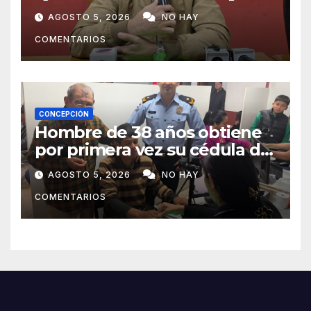
pide mayor participación del
AGOSTO 5, 2026
NO HAY
municipio
COMENTARIOS
CONCEPCIÓN
Hombre de 38 años obtiene
por primera vez su cédula de
identidad en Concepción
AGOSTO 5, 2026
NO HAY
COMENTARIOS