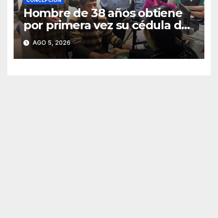
CONCEPCIÓN
Hombre de 38 años obtiene
por primera vez su cédula de
identidad en Concepción
AGO 5, 2026