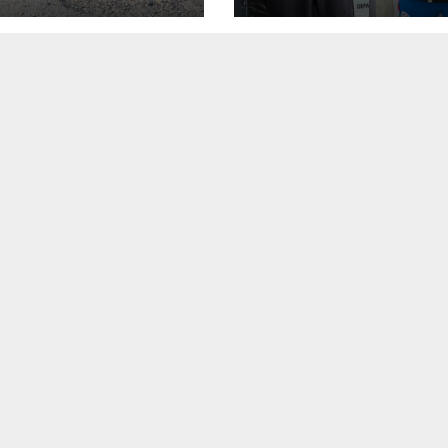
emí
en Concepción