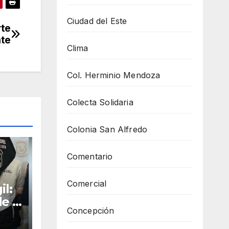
Ciudad del Este
rte
nte
Clima
Col. Herminio Mendoza
Colecta Solidaria
Colonia San Alfredo
Comentario
Comercial
il:
de a
Concepción
 e
ias