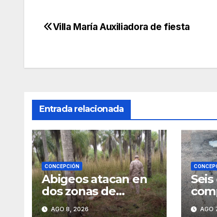
Villa María Auxiliadora de fiesta
Navegación
de
entradas
Entrada relacionada
CONCEPCIÓN
CONCEP
Abigeos atacan en
Seis
dos zonas de
comp
Horqueta
en l
AGO 8, 2026
AGO 7
entr