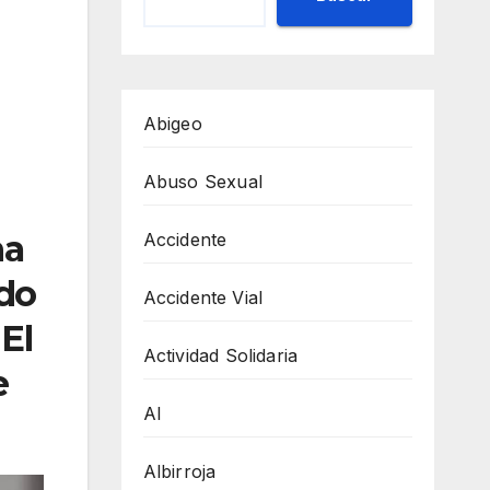
Abigeo
Abuso Sexual
na
Accidente
ado
Accidente Vial
El
Actividad Solidaria
e
AI
Albirroja