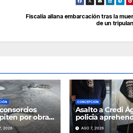
Fiscalía allana embarcación tras la mue
de un tripula
CIÓN
CONCEPCIÓN
 consorcios
Asalto a Credi Ág
iten por obras
policia aprehen
a ruta PY22
dos sospechosos
, 2026
AGO 7, 2026
e Concepción y
incauta evidenc