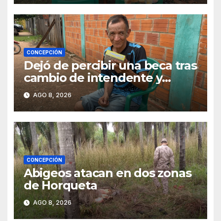
CONCEPCIÓN
Dejó de percibir una beca tras
cambio de intendente y
ahora vende caramelos para
AGO 8, 2026
subsistir
CONCEPCIÓN
Abigeos atacan en dos zonas
de Horqueta
AGO 8, 2026