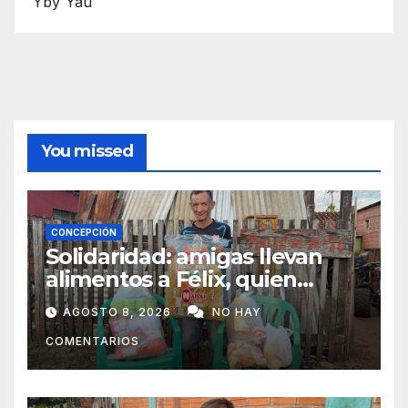
Yby Yaú
You missed
CONCEPCIÓN
Solidaridad: amigas llevan
alimentos a Félix, quien
ahora vende caramelos para
AGOSTO 8, 2026
NO HAY
subsistir
COMENTARIOS