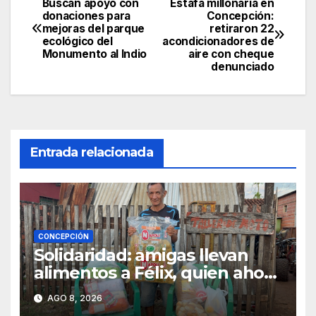
Buscan apoyo con
Estafa millonaria en
Navegación
donaciones para
Concepción:
mejoras del parque
retiraron 22
de
ecológico del
acondicionadores de
Monumento al Indio
aire con cheque
entradas
denunciado
Entrada relacionada
CONCEPCIÓN
Solidaridad: amigas llevan
alimentos a Félix, quien ahora
vende caramelos para
AGO 8, 2026
subsistir