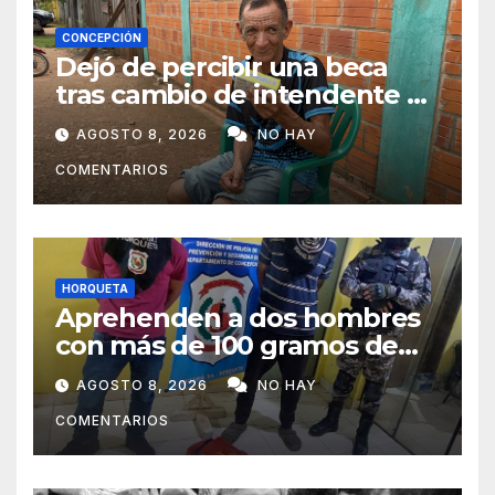
CONCEPCIÓN
Dejó de percibir una beca
tras cambio de intendente y
ahora vende caramelos para
AGOSTO 8, 2026
NO HAY
subsistir
COMENTARIOS
HORQUETA
Aprehenden a dos hombres
con más de 100 gramos de
supuesta marihuana en
AGOSTO 8, 2026
NO HAY
Horqueta
COMENTARIOS