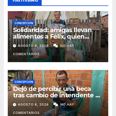
CONCEPCIÓN
Solidaridad: amigas llevan
alimentos a Félix, quien
ahora vende caramelos para
AGOSTO 8, 2026
NO HAY
subsistir
COMENTARIOS
CONCEPCIÓN
Dejó de percibir una beca
tras cambio de intendente y
ahora vende caramelos para
AGOSTO 8, 2026
NO HAY
subsistir
COMENTARIOS