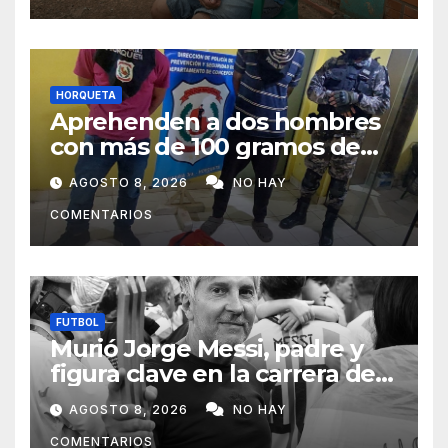
HORQUETA
Aprehenden a dos hombres
con más de 100 gramos de
supuesta marihuana en
AGOSTO 8, 2026
NO HAY
Horqueta
COMENTARIOS
FUTBOL
Murió Jorge Messi, padre y
figura clave en la carrera de
Lionel Messi
AGOSTO 8, 2026
NO HAY
COMENTARIOS