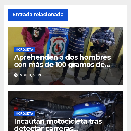
Entrada relacionada
HORQUETA
Aprehenden a dos hombres
con más de 100 gramos de
supuesta marihuana en
AGO 8, 2026
Horqueta
HORQUETA
Incautan motocicleta tras
detectar carreras