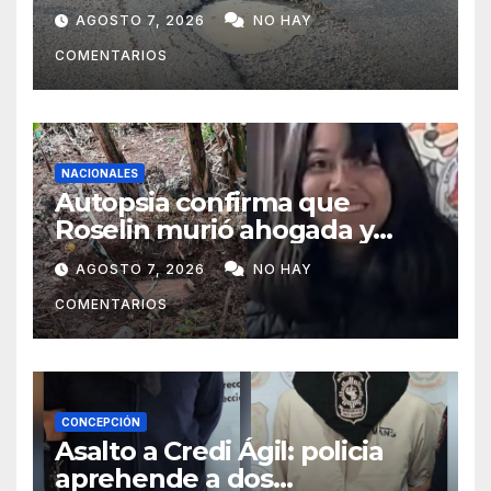
Concepción y Vallemí
AGOSTO 7, 2026
NO HAY
COMENTARIOS
NACIONALES
Autopsia confirma que
Roselin murió ahogada y
luego sufrió una violenta
AGOSTO 7, 2026
NO HAY
mutilación
COMENTARIOS
CONCEPCIÓN
Asalto a Credi Ágil: policia
aprehende a dos