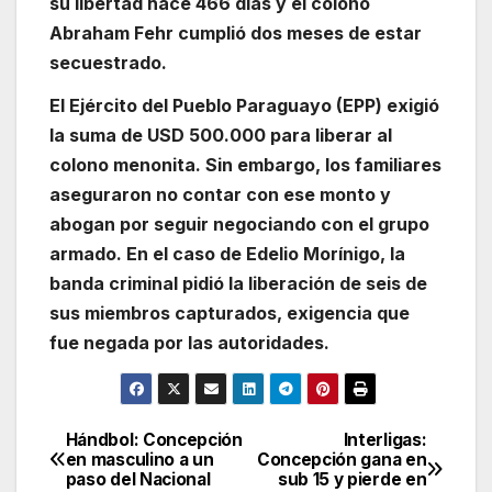
su libertad hace 466 días y el colono
Abraham Fehr cumplió dos meses de estar
secuestrado.
El Ejército del Pueblo Paraguayo (EPP) exigió
la suma de USD 500.000 para liberar al
colono menonita. Sin embargo, los familiares
aseguraron no contar con ese monto y
abogan por seguir negociando con el grupo
armado. En el caso de Edelio Morínigo, la
banda criminal pidió la liberación de seis de
sus miembros capturados, exigencia que
fue negada por las autoridades.
Hándbol: Concepción
Interligas:
Navegación
en masculino a un
Concepción gana en
paso del Nacional
sub 15 y pierde en