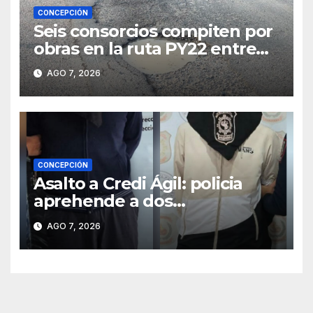
CONCEPCIÓN
Seis consorcios compiten por
obras en la ruta PY22 entre
Concepción y Vallemí
AGO 7, 2026
CONCEPCIÓN
Asalto a Credi Ágil: policia
aprehende a dos
sospechosos e incauta
AGO 7, 2026
evidencias en Concepción