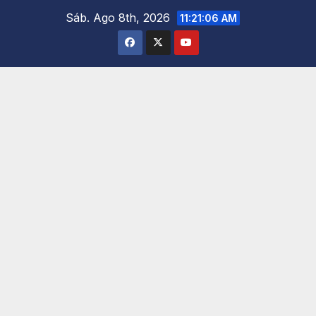
Saltar
Sáb. Ago 8th, 2026
11:21:08 AM
al
contenido