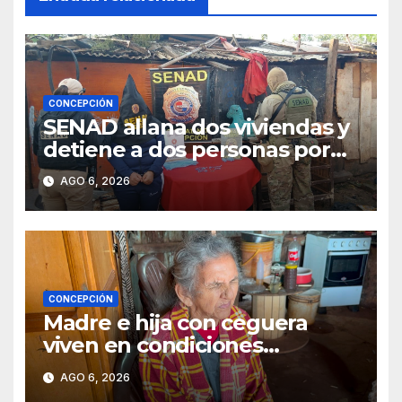
CONCEPCIÓN
SENAD allana dos viviendas y
detiene a dos personas por
presunto microtráfico en
AGO 6, 2026
Concepción
CONCEPCIÓN
Madre e hija con ceguera
viven en condiciones
precarias y vecinos impulsan
AGO 6, 2026
campaña solidaria para