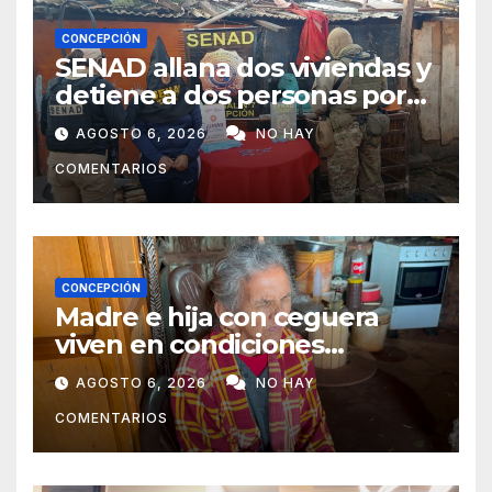
CONCEPCIÓN
SENAD allana dos viviendas y
detiene a dos personas por
presunto microtráfico en
AGOSTO 6, 2026
NO HAY
Concepción
COMENTARIOS
CONCEPCIÓN
Madre e hija con ceguera
viven en condiciones
precarias y vecinos impulsan
AGOSTO 6, 2026
NO HAY
campaña solidaria para
COMENTARIOS
ayudarlas