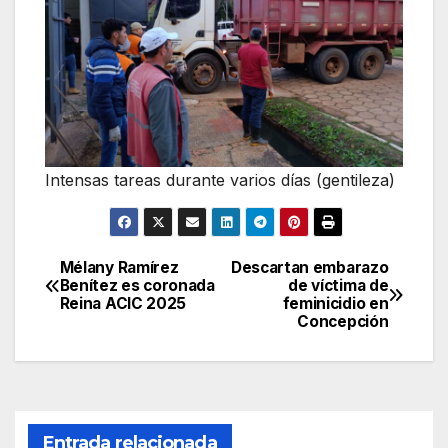
Intensas tareas durante varios días (gentileza)
Mélany Ramírez
Descartan embarazo
Navegación
Benítez es coronada
de víctima de
Reina ACIC 2025
feminicidio en
de
Concepción
entradas
Entrada relacionada