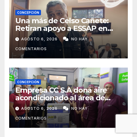
CONCEPCIÓN
Una más de Celso Cañete:
Retiran apoyo a ESSAP en
Concepción
AGOSTO 6, 2026
NO HAY
COMENTARIOS
CONCEPCIÓN
Empresa CC S.A dona aire
acondicionado al área de
maternidad del IPS de
AGOSTO 6, 2026
NO HAY
Concepción
COMENTARIOS