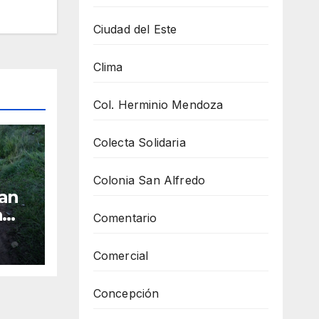
Ciudad del Este
Clima
Col. Herminio Mendoza
Colecta Solidaria
Colonia San Alfredo
San
a
Comentario
ón
inos
Comercial
Concepción