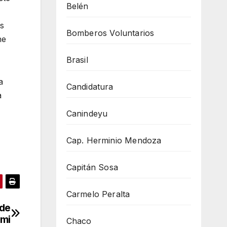
Belén
ás
Bomberos Voluntarios
ne
Brasil
a
Candidatura
a
Canindeyu
Cap. Herminio Mendoza
Capitán Sosa
Carmelo Peralta
 de
emi
Chaco