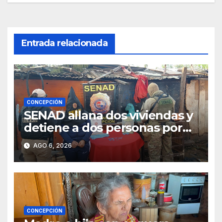
entradas
Entrada relacionada
CONCEPCIÓN
SENAD allana dos viviendas y
detiene a dos personas por
presunto microtráfico en
AGO 6, 2026
Concepción
CONCEPCIÓN