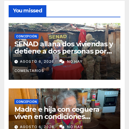
You missed
CONCEPCIÓN
SENAD allana dos viviendas y
detiene a dos personas por
presunto microtráfico en
AGOSTO 6, 2026
NO HAY
Concepción
COMENTARIOS
CONCEPCIÓN
Madre e hija con ceguera
viven en condiciones
precarias y vecinos impulsan
AGOSTO 6, 2026
NO HAY