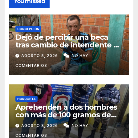
You missed
CONCEPCIÓN
Dejó de percibir una beca
tras cambio de intendente y
ahora vende caramelos para
AGOSTO 8, 2026
NO HAY
subsistir
COMENTARIOS
HORQUETA
Aprehenden a dos hombres
con más de 100 gramos de
supuesta marihuana en
AGOSTO 8, 2026
NO HAY
Horqueta
COMENTARIOS