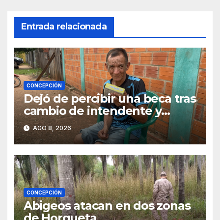
Entrada relacionada
CONCEPCIÓN
Dejó de percibir una beca tras
cambio de intendente y
ahora vende caramelos para
AGO 8, 2026
subsistir
CONCEPCIÓN
Abigeos atacan en dos zonas
de Horqueta