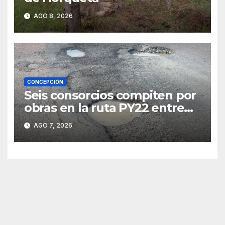
AGO 8, 2026
CONCEPCIÓN
Seis consorcios compiten por
obras en la ruta PY22 entre
Concepción y Vallemí
AGO 7, 2026