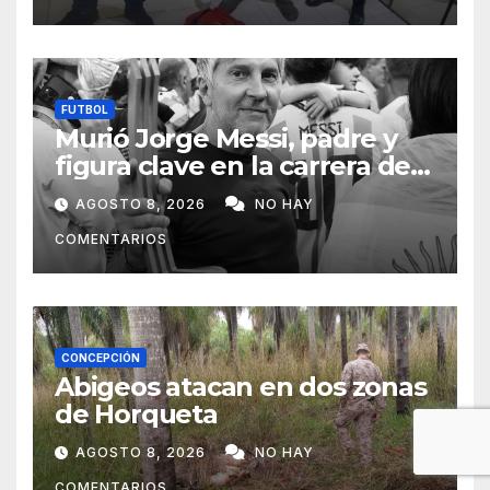
FUTBOL
Murió Jorge Messi, padre y
figura clave en la carrera de
Lionel Messi
AGOSTO 8, 2026
NO HAY
COMENTARIOS
CONCEPCIÓN
Abigeos atacan en dos zonas
de Horqueta
AGOSTO 8, 2026
NO HAY
COMENTARIOS