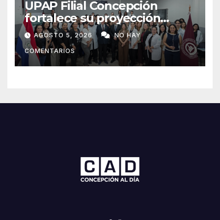
UPAP Filial Concepción
fortalece su proyección
internacional con la visita del
AGOSTO 5, 2026
NO HAY
Prof. Dr. Antonio Castaño,
COMENTARIOS
referente de la Universidad
de Sevilla