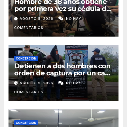
Hombre de 38 años obtiene
por primera vez su cédula de
identidad en Concepción
AGOSTO 5, 2026
NO HAY
COMENTARIOS
CONCEPCIÓN
Detienen a dos hombres con
orden de captura por un caso
de abigeato
AGOSTO 5, 2026
NO HAY
COMENTARIOS
CONCEPCIÓN