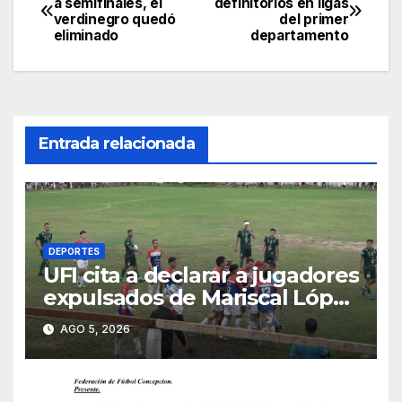
a semifinales, el
definitorios en ligas
verdinegro quedó
del primer
de
eliminado
departamento
entradas
Entrada relacionada
DEPORTES
UFI cita a declarar a jugadores
expulsados de Mariscal López
y miembros del club
AGO 5, 2026