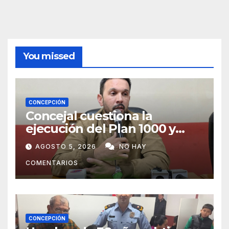
You missed
CONCEPCIÓN
Concejal cuestiona la
ejecución del Plan 1000 y
pide mayor participación del
AGOSTO 5, 2026
NO HAY
municipio
COMENTARIOS
CONCEPCIÓN