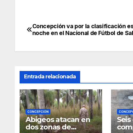
Concepción va por la clasificación e
Navegación
noche en el Nacional de Fútbol de Sa
de
entradas
Entrada relacionada
CONCEPCIÓN
CONCEP
Abigeos atacan en
Seis
dos zonas de
comp