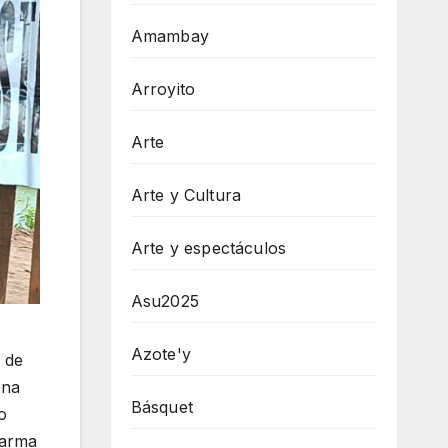
Amambay
Arroyito
Arte
Arte y Cultura
Arte y espectáculos
Asu2025
Azote'y
 de
ena
Básquet
o
 arma