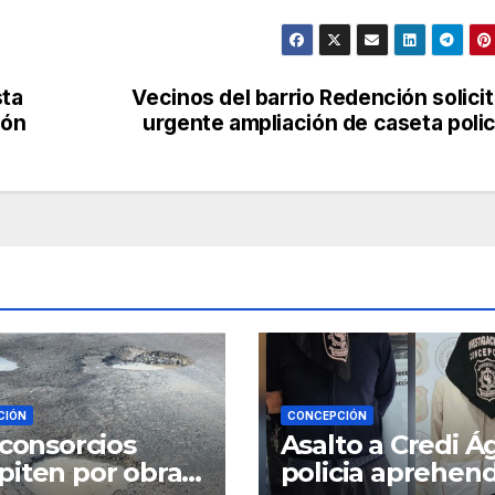
sta
Vecinos del barrio Redención solici
lón
urgente ampliación de caseta polic
CIÓN
CONCEPCIÓN
 consorcios
Asalto a Credi Ág
iten por obras
policia aprehen