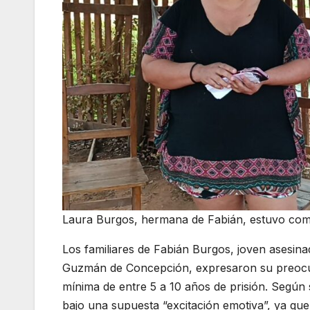
Laura Burgos, hermana de Fabián, estuvo como
Los familiares de Fabián Burgos, joven asesin
Guzmán de Concepción, expresaron su preocupa
mínima de entre 5 a 10 años de prisión. Según
bajo una supuesta “excitación emotiva”, ya qu