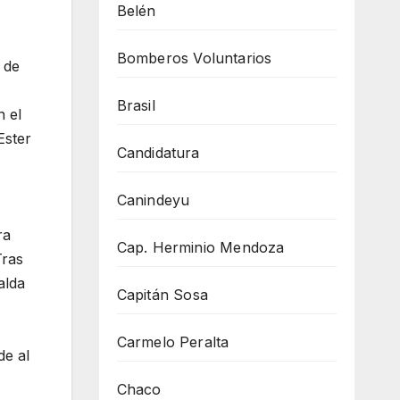
Belén
Bomberos Voluntarios
 de
Brasil
n el
Ester
Candidatura
Canindeyu
ra
Cap. Herminio Mendoza
Tras
alda
Capitán Sosa
Carmelo Peralta
de al
Chaco